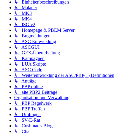
↳ Einheitenbeschreibungen
↳ Malaner
↳ MK3
↳ MK4
↳ ISG v2
↳ Homepage & PBEM Server
↳ Bugmeldungen
↳ ASC Entwicklung
↳ ASCGUI
↳ GFX-Überarbeitung
↳ Kampagnen
↳ LUA Skripte
↳ ASC Code
↳ Weiterentwicklung der ASC/PBP(1) Definitionen
↳ Anträge
↳ PBP online
↳ alte PBP2 Beiträge
Organisation und Verwaltung
↳ PBP Regelwerk
↳ PBP Treffen
↳ Umfragen
↳ SV-E-Rat
↳ Cushman's Blog
↳ Chat