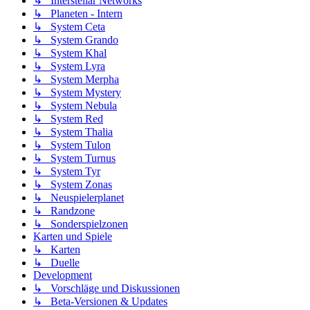
↳ Interstellar Networks
↳ Planeten - Intern
↳ System Ceta
↳ System Grando
↳ System Khal
↳ System Lyra
↳ System Merpha
↳ System Mystery
↳ System Nebula
↳ System Red
↳ System Thalia
↳ System Tulon
↳ System Turnus
↳ System Tyr
↳ System Zonas
↳ Neuspielerplanet
↳ Randzone
↳ Sonderspielzonen
Karten und Spiele
↳ Karten
↳ Duelle
Development
↳ Vorschläge und Diskussionen
↳ Beta-Versionen & Updates