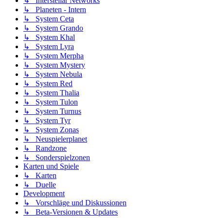
↳ Interstellar Networks
↳ Planeten - Intern
↳ System Ceta
↳ System Grando
↳ System Khal
↳ System Lyra
↳ System Merpha
↳ System Mystery
↳ System Nebula
↳ System Red
↳ System Thalia
↳ System Tulon
↳ System Turnus
↳ System Tyr
↳ System Zonas
↳ Neuspielerplanet
↳ Randzone
↳ Sonderspielzonen
Karten und Spiele
↳ Karten
↳ Duelle
Development
↳ Vorschläge und Diskussionen
↳ Beta-Versionen & Updates