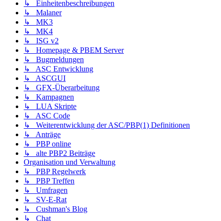
↳ Einheitenbeschreibungen
↳ Malaner
↳ MK3
↳ MK4
↳ ISG v2
↳ Homepage & PBEM Server
↳ Bugmeldungen
↳ ASC Entwicklung
↳ ASCGUI
↳ GFX-Überarbeitung
↳ Kampagnen
↳ LUA Skripte
↳ ASC Code
↳ Weiterentwicklung der ASC/PBP(1) Definitionen
↳ Anträge
↳ PBP online
↳ alte PBP2 Beiträge
Organisation und Verwaltung
↳ PBP Regelwerk
↳ PBP Treffen
↳ Umfragen
↳ SV-E-Rat
↳ Cushman's Blog
↳ Chat