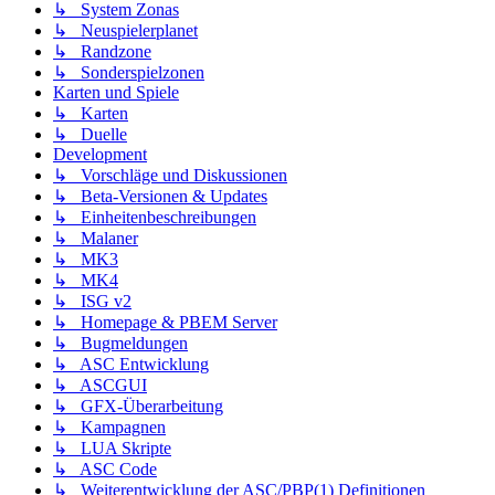
↳ System Zonas
↳ Neuspielerplanet
↳ Randzone
↳ Sonderspielzonen
Karten und Spiele
↳ Karten
↳ Duelle
Development
↳ Vorschläge und Diskussionen
↳ Beta-Versionen & Updates
↳ Einheitenbeschreibungen
↳ Malaner
↳ MK3
↳ MK4
↳ ISG v2
↳ Homepage & PBEM Server
↳ Bugmeldungen
↳ ASC Entwicklung
↳ ASCGUI
↳ GFX-Überarbeitung
↳ Kampagnen
↳ LUA Skripte
↳ ASC Code
↳ Weiterentwicklung der ASC/PBP(1) Definitionen