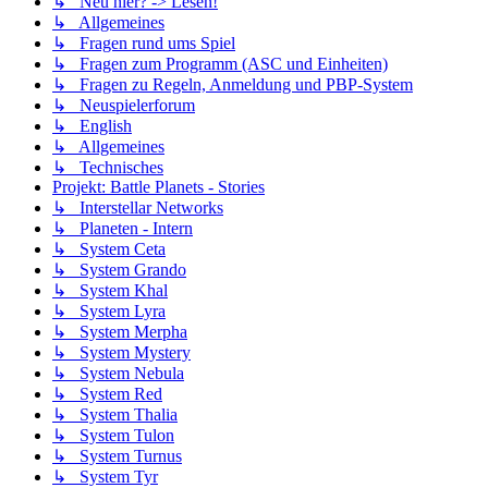
↳ Neu hier? -> Lesen!
↳ Allgemeines
↳ Fragen rund ums Spiel
↳ Fragen zum Programm (ASC und Einheiten)
↳ Fragen zu Regeln, Anmeldung und PBP-System
↳ Neuspielerforum
↳ English
↳ Allgemeines
↳ Technisches
Projekt: Battle Planets - Stories
↳ Interstellar Networks
↳ Planeten - Intern
↳ System Ceta
↳ System Grando
↳ System Khal
↳ System Lyra
↳ System Merpha
↳ System Mystery
↳ System Nebula
↳ System Red
↳ System Thalia
↳ System Tulon
↳ System Turnus
↳ System Tyr