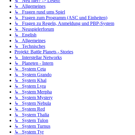
↳ Neu hier? -> Lesen!
↳ Allgemeines
↳ Fragen rund ums Spiel
↳ Fragen zum Programm (ASC und Einheiten)
↳ Fragen zu Regeln, Anmeldung und PBP-System
↳ Neuspielerforum
↳ English
↳ Allgemeines
↳ Technisches
Projekt: Battle Planets - Stories
↳ Interstellar Networks
↳ Planeten - Intern
↳ System Ceta
↳ System Grando
↳ System Khal
↳ System Lyra
↳ System Merpha
↳ System Mystery
↳ System Nebula
↳ System Red
↳ System Thalia
↳ System Tulon
↳ System Turnus
↳ System Tyr