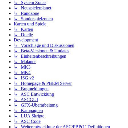
↳ System Zonas
↳ Neuspielerplanet
↳ Randzone
↳ Sonderspielzonen
Karten und Spiele
↳ Karten
↳ Duelle
Development
↳ Vorschläge und Diskussionen
↳ Beta-Versionen & Updates
↳ Einheitenbeschreibungen
↳ Malaner
↳ MK3
↳ MK4
↳ ISG v2
↳ Homepage & PBEM Server
↳ Bugmeldungen
↳ ASC Entwicklung
↳ ASCGUI
↳ GFX-Überarbeitung
↳ Kampagnen
↳ LUA Skripte
↳ ASC Code
↳ Weiterentwicklung der ASC/PBP(1) Definitionen