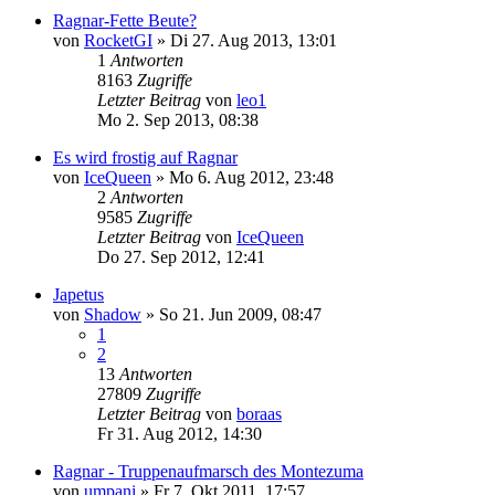
Ragnar-Fette Beute?
von
RocketGI
»
Di 27. Aug 2013, 13:01
1
Antworten
8163
Zugriffe
Letzter Beitrag
von
leo1
Mo 2. Sep 2013, 08:38
Es wird frostig auf Ragnar
von
IceQueen
»
Mo 6. Aug 2012, 23:48
2
Antworten
9585
Zugriffe
Letzter Beitrag
von
IceQueen
Do 27. Sep 2012, 12:41
Japetus
von
Shadow
»
So 21. Jun 2009, 08:47
1
2
13
Antworten
27809
Zugriffe
Letzter Beitrag
von
boraas
Fr 31. Aug 2012, 14:30
Ragnar - Truppenaufmarsch des Montezuma
von
umpani
»
Fr 7. Okt 2011, 17:57