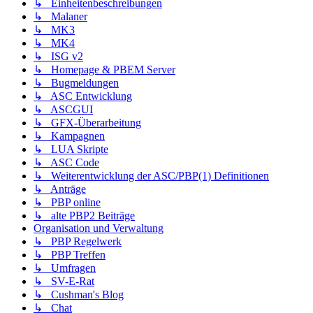
↳ Einheitenbeschreibungen
↳ Malaner
↳ MK3
↳ MK4
↳ ISG v2
↳ Homepage & PBEM Server
↳ Bugmeldungen
↳ ASC Entwicklung
↳ ASCGUI
↳ GFX-Überarbeitung
↳ Kampagnen
↳ LUA Skripte
↳ ASC Code
↳ Weiterentwicklung der ASC/PBP(1) Definitionen
↳ Anträge
↳ PBP online
↳ alte PBP2 Beiträge
Organisation und Verwaltung
↳ PBP Regelwerk
↳ PBP Treffen
↳ Umfragen
↳ SV-E-Rat
↳ Cushman's Blog
↳ Chat