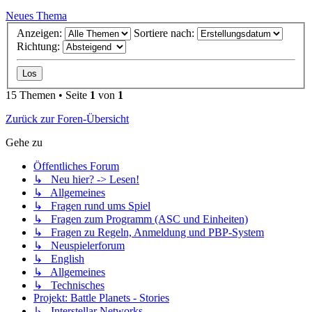
Neues Thema
Anzeigen:
Sortiere nach:
Richtung:
15 Themen • Seite
1
von
1
Zurück zur Foren-Übersicht
Gehe zu
Öffentliches Forum
↳ Neu hier? -> Lesen!
↳ Allgemeines
↳ Fragen rund ums Spiel
↳ Fragen zum Programm (ASC und Einheiten)
↳ Fragen zu Regeln, Anmeldung und PBP-System
↳ Neuspielerforum
↳ English
↳ Allgemeines
↳ Technisches
Projekt: Battle Planets - Stories
↳ Interstellar Networks