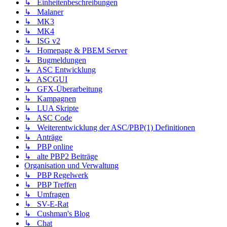
↳ Einheitenbeschreibungen
↳ Malaner
↳ MK3
↳ MK4
↳ ISG v2
↳ Homepage & PBEM Server
↳ Bugmeldungen
↳ ASC Entwicklung
↳ ASCGUI
↳ GFX-Überarbeitung
↳ Kampagnen
↳ LUA Skripte
↳ ASC Code
↳ Weiterentwicklung der ASC/PBP(1) Definitionen
↳ Anträge
↳ PBP online
↳ alte PBP2 Beiträge
Organisation und Verwaltung
↳ PBP Regelwerk
↳ PBP Treffen
↳ Umfragen
↳ SV-E-Rat
↳ Cushman's Blog
↳ Chat