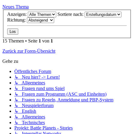
Neues Thema
Anzeigen:
Sortiere nach:
Richtung:
15 Themen • Seite
1
von
1
Zurück zur Foren-Übersicht
Gehe zu
Öffentliches Forum
↳ Neu hier? -> Lesen!
↳ Allgemeines
↳ Fragen rund ums Spiel
↳ Fragen zum Programm (ASC und Einheiten)
↳ Fragen zu Regeln, Anmeldung und PBP-System
↳ Neuspielerforum
↳ English
↳ Allgemeines
↳ Technisches
Projekt: Battle Planets - Stories
↳ Interstellar Networks