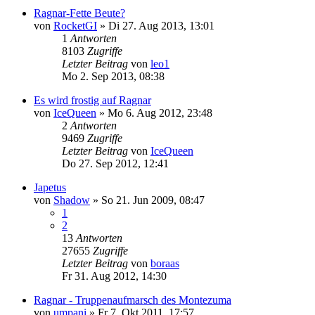
Ragnar-Fette Beute?
von
RocketGI
»
Di 27. Aug 2013, 13:01
1
Antworten
8103
Zugriffe
Letzter Beitrag
von
leo1
Mo 2. Sep 2013, 08:38
Es wird frostig auf Ragnar
von
IceQueen
»
Mo 6. Aug 2012, 23:48
2
Antworten
9469
Zugriffe
Letzter Beitrag
von
IceQueen
Do 27. Sep 2012, 12:41
Japetus
von
Shadow
»
So 21. Jun 2009, 08:47
1
2
13
Antworten
27655
Zugriffe
Letzter Beitrag
von
boraas
Fr 31. Aug 2012, 14:30
Ragnar - Truppenaufmarsch des Montezuma
von
umpani
»
Fr 7. Okt 2011, 17:57