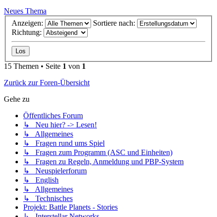
Neues Thema
Anzeigen:
Sortiere nach:
Richtung:
15 Themen • Seite
1
von
1
Zurück zur Foren-Übersicht
Gehe zu
Öffentliches Forum
↳ Neu hier? -> Lesen!
↳ Allgemeines
↳ Fragen rund ums Spiel
↳ Fragen zum Programm (ASC und Einheiten)
↳ Fragen zu Regeln, Anmeldung und PBP-System
↳ Neuspielerforum
↳ English
↳ Allgemeines
↳ Technisches
Projekt: Battle Planets - Stories
↳ Interstellar Networks