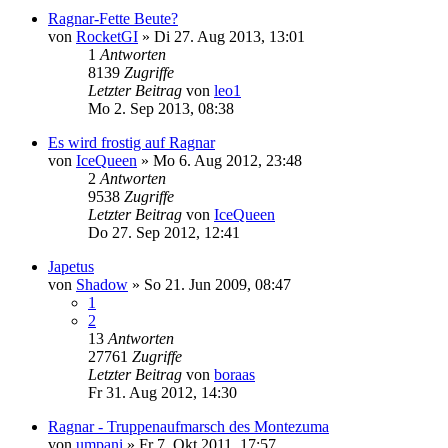
Ragnar-Fette Beute?
von
RocketGI
»
Di 27. Aug 2013, 13:01
1
Antworten
8139
Zugriffe
Letzter Beitrag
von
leo1
Mo 2. Sep 2013, 08:38
Es wird frostig auf Ragnar
von
IceQueen
»
Mo 6. Aug 2012, 23:48
2
Antworten
9538
Zugriffe
Letzter Beitrag
von
IceQueen
Do 27. Sep 2012, 12:41
Japetus
von
Shadow
»
So 21. Jun 2009, 08:47
1
2
13
Antworten
27761
Zugriffe
Letzter Beitrag
von
boraas
Fr 31. Aug 2012, 14:30
Ragnar - Truppenaufmarsch des Montezuma
von
umpani
»
Fr 7. Okt 2011, 17:57