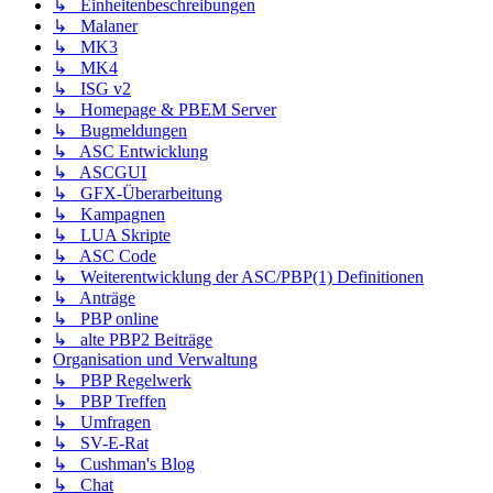
↳ Einheitenbeschreibungen
↳ Malaner
↳ MK3
↳ MK4
↳ ISG v2
↳ Homepage & PBEM Server
↳ Bugmeldungen
↳ ASC Entwicklung
↳ ASCGUI
↳ GFX-Überarbeitung
↳ Kampagnen
↳ LUA Skripte
↳ ASC Code
↳ Weiterentwicklung der ASC/PBP(1) Definitionen
↳ Anträge
↳ PBP online
↳ alte PBP2 Beiträge
Organisation und Verwaltung
↳ PBP Regelwerk
↳ PBP Treffen
↳ Umfragen
↳ SV-E-Rat
↳ Cushman's Blog
↳ Chat