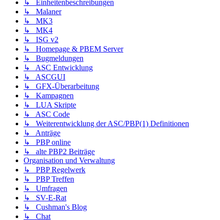
↳ Einheitenbeschreibungen
↳ Malaner
↳ MK3
↳ MK4
↳ ISG v2
↳ Homepage & PBEM Server
↳ Bugmeldungen
↳ ASC Entwicklung
↳ ASCGUI
↳ GFX-Überarbeitung
↳ Kampagnen
↳ LUA Skripte
↳ ASC Code
↳ Weiterentwicklung der ASC/PBP(1) Definitionen
↳ Anträge
↳ PBP online
↳ alte PBP2 Beiträge
Organisation und Verwaltung
↳ PBP Regelwerk
↳ PBP Treffen
↳ Umfragen
↳ SV-E-Rat
↳ Cushman's Blog
↳ Chat