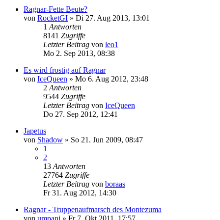
Ragnar-Fette Beute?
von
RocketGI
»
Di 27. Aug 2013, 13:01
1
Antworten
8141
Zugriffe
Letzter Beitrag
von
leo1
Mo 2. Sep 2013, 08:38
Es wird frostig auf Ragnar
von
IceQueen
»
Mo 6. Aug 2012, 23:48
2
Antworten
9544
Zugriffe
Letzter Beitrag
von
IceQueen
Do 27. Sep 2012, 12:41
Japetus
von
Shadow
»
So 21. Jun 2009, 08:47
1
2
13
Antworten
27764
Zugriffe
Letzter Beitrag
von
boraas
Fr 31. Aug 2012, 14:30
Ragnar - Truppenaufmarsch des Montezuma
von
umpani
»
Fr 7. Okt 2011, 17:57