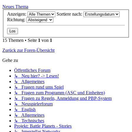
Neues Thema
Anzeigen:
Sortiere nach:
Richtung:
15 Themen • Seite
1
von
1
Zurück zur Foren-Übersicht
Gehe zu
Öffentliches Forum
↳ Neu hier? -> Lesen!
↳ Allgemeines
↳ Fragen rund ums Spiel
↳ Fragen zum Programm (ASC und Einheiten)
↳ Fragen zu Regeln, Anmeldung und PBP-System
↳ Neuspielerforum
↳ English
↳ Allgemeines
↳ Technisches
Projekt: Battle Planets - Stories
↳ Interstellar Networks