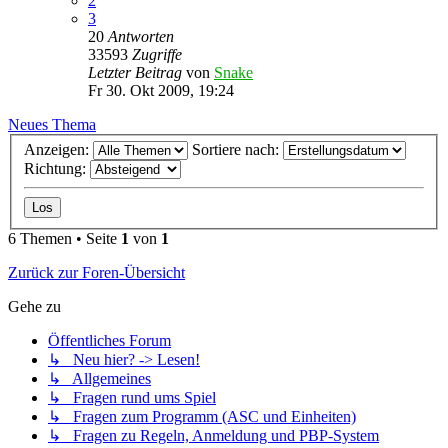
2
3
20
Antworten
33593
Zugriffe
Letzter Beitrag
von
Snake
Fr 30. Okt 2009, 19:24
Neues Thema
Anzeigen:
Sortiere nach:
Richtung:
6 Themen • Seite
1
von
1
Zurück zur Foren-Übersicht
Gehe zu
Öffentliches Forum
↳ Neu hier? -> Lesen!
↳ Allgemeines
↳ Fragen rund ums Spiel
↳ Fragen zum Programm (ASC und Einheiten)
↳ Fragen zu Regeln, Anmeldung und PBP-System