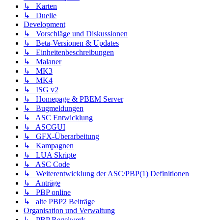
↳ Karten
↳ Duelle
Development
↳ Vorschläge und Diskussionen
↳ Beta-Versionen & Updates
↳ Einheitenbeschreibungen
↳ Malaner
↳ MK3
↳ MK4
↳ ISG v2
↳ Homepage & PBEM Server
↳ Bugmeldungen
↳ ASC Entwicklung
↳ ASCGUI
↳ GFX-Überarbeitung
↳ Kampagnen
↳ LUA Skripte
↳ ASC Code
↳ Weiterentwicklung der ASC/PBP(1) Definitionen
↳ Anträge
↳ PBP online
↳ alte PBP2 Beiträge
Organisation und Verwaltung
↳ PBP Regelwerk