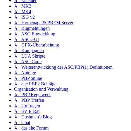
↳ Malaner
↳ MK3
↳ MK4
↳ ISG v2
↳ Homepage & PBEM Server
↳ Bugmeldungen
↳ ASC Entwicklung
↳ ASCGUI
↳ GFX-Überarbeitung
↳ Kampagnen
↳ LUA Skripte
↳ ASC Code
↳ Weiterentwicklung der ASC/PBP(1) Definitionen
↳ Anträge
↳ PBP online
↳ alte PBP2 Beiträge
Organisation und Verwaltung
↳ PBP Regelwerk
↳ PBP Treffen
↳ Umfragen
↳ SV-E-Rat
↳ Cushman's Blog
↳ Chat
↳ das alte Forum