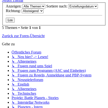
Neues Thema
Anzeigen:
Sortiere nach:
Richtung:
5 Themen • Seite
1
von
1
Zurück zur Foren-Übersicht
Gehe zu
Öffentliches Forum
↳ Neu hier? -> Lesen!
↳ Allgemeines
↳ Fragen rund ums Spiel
↳ Fragen zum Programm (ASC und Einheiten)
↳ Fragen zu Regeln, Anmeldung und PBP-System
↳ Neuspielerforum
↳ English
↳ Allgemeines
↳ Technisches
Projekt: Battle Planets - Stories
↳ Interstellar Networks
↳ Planeten - Intern