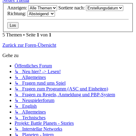
Neues Thema
Anzeigen:
Sortiere nach:
Richtung:
5 Themen • Seite
1
von
1
Zurück zur Foren-Übersicht
Gehe zu
Öffentliches Forum
↳ Neu hier? -> Lesen!
↳ Allgemeines
↳ Fragen rund ums Spiel
↳ Fragen zum Programm (ASC und Einheiten)
↳ Fragen zu Regeln, Anmeldung und PBP-System
↳ Neuspielerforum
↳ English
↳ Allgemeines
↳ Technisches
Projekt: Battle Planets - Stories
↳ Interstellar Networks
↳ Planeten - Intern