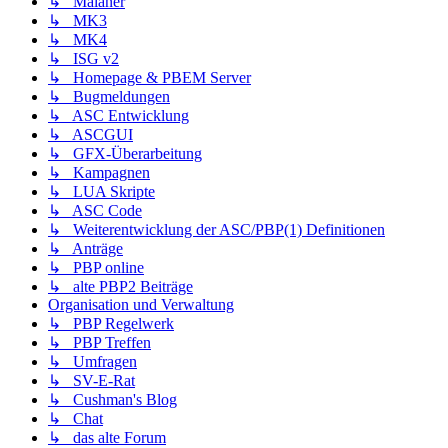
↳ Malaner
↳ MK3
↳ MK4
↳ ISG v2
↳ Homepage & PBEM Server
↳ Bugmeldungen
↳ ASC Entwicklung
↳ ASCGUI
↳ GFX-Überarbeitung
↳ Kampagnen
↳ LUA Skripte
↳ ASC Code
↳ Weiterentwicklung der ASC/PBP(1) Definitionen
↳ Anträge
↳ PBP online
↳ alte PBP2 Beiträge
Organisation und Verwaltung
↳ PBP Regelwerk
↳ PBP Treffen
↳ Umfragen
↳ SV-E-Rat
↳ Cushman's Blog
↳ Chat
↳ das alte Forum