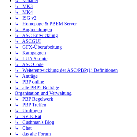
↳ Malaner
↳ MK3
↳ MK4
↳ ISG v2
↳ Homepage & PBEM Server
↳ Bugmeldungen
↳ ASC Entwicklung
↳ ASCGUI
↳ GFX-Überarbeitung
↳ Kampagnen
↳ LUA Skripte
↳ ASC Code
↳ Weiterentwicklung der ASC/PBP(1) Definitionen
↳ Anträge
↳ PBP online
↳ alte PBP2 Beiträge
Organisation und Verwaltung
↳ PBP Regelwerk
↳ PBP Treffen
↳ Umfragen
↳ SV-E-Rat
↳ Cushman's Blog
↳ Chat
↳ das alte Forum