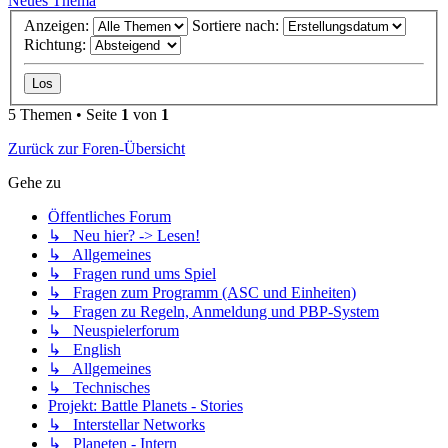
Neues Thema
Anzeigen:
Sortiere nach:
Richtung:
5 Themen • Seite
1
von
1
Zurück zur Foren-Übersicht
Gehe zu
Öffentliches Forum
↳ Neu hier? -> Lesen!
↳ Allgemeines
↳ Fragen rund ums Spiel
↳ Fragen zum Programm (ASC und Einheiten)
↳ Fragen zu Regeln, Anmeldung und PBP-System
↳ Neuspielerforum
↳ English
↳ Allgemeines
↳ Technisches
Projekt: Battle Planets - Stories
↳ Interstellar Networks
↳ Planeten - Intern