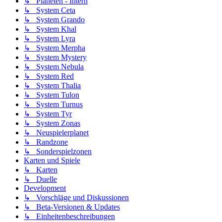
↳ Planeten - Intern
↳ System Ceta
↳ System Grando
↳ System Khal
↳ System Lyra
↳ System Merpha
↳ System Mystery
↳ System Nebula
↳ System Red
↳ System Thalia
↳ System Tulon
↳ System Turnus
↳ System Tyr
↳ System Zonas
↳ Neuspielerplanet
↳ Randzone
↳ Sonderspielzonen
Karten und Spiele
↳ Karten
↳ Duelle
Development
↳ Vorschläge und Diskussionen
↳ Beta-Versionen & Updates
↳ Einheitenbeschreibungen