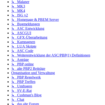
↳ Malaner
↳ MK3
↳ MK4
↳ ISG v2
↳ Homepage & PBEM Server
↳ Bugmeldungen
↳ ASC Entwicklung
↳ ASCGUI
↳ GFX-Überarbeitung
↳ Kampagnen
↳ LUA Skripte
↳ ASC Code
↳ Weiterentwicklung der ASC/PBP(1) Definitionen
↳ Anträge
↳ PBP online
↳ alte PBP2 Beiträge
Organisation und Verwaltung
↳ PBP Regelwerk
↳ PBP Treffen
↳ Umfragen
↳ SV-E-Rat
↳ Cushman's Blog
↳ Chat
↳ das alte Forum