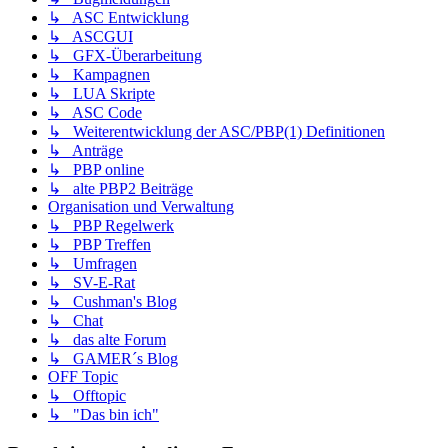
↳ ASC Entwicklung
↳ ASCGUI
↳ GFX-Überarbeitung
↳ Kampagnen
↳ LUA Skripte
↳ ASC Code
↳ Weiterentwicklung der ASC/PBP(1) Definitionen
↳ Anträge
↳ PBP online
↳ alte PBP2 Beiträge
Organisation und Verwaltung
↳ PBP Regelwerk
↳ PBP Treffen
↳ Umfragen
↳ SV-E-Rat
↳ Cushman's Blog
↳ Chat
↳ das alte Forum
↳ GAMER´s Blog
OFF Topic
↳ Offtopic
↳ "Das bin ich"