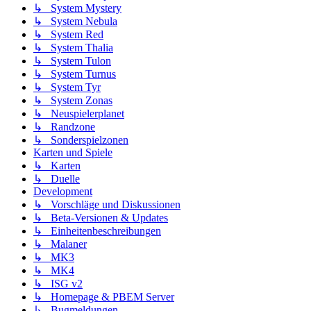
↳ System Mystery
↳ System Nebula
↳ System Red
↳ System Thalia
↳ System Tulon
↳ System Turnus
↳ System Tyr
↳ System Zonas
↳ Neuspielerplanet
↳ Randzone
↳ Sonderspielzonen
Karten und Spiele
↳ Karten
↳ Duelle
Development
↳ Vorschläge und Diskussionen
↳ Beta-Versionen & Updates
↳ Einheitenbeschreibungen
↳ Malaner
↳ MK3
↳ MK4
↳ ISG v2
↳ Homepage & PBEM Server
↳ Bugmeldungen