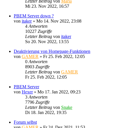
Letzter Beitrag
von
Marla
Mi 23. Nov 2022, 16:57
PBEM Server down ?
von
itaker
»
Mo 14. Nov 2022, 23:08
4
Antworten
10227
Zugriffe
Letzter Beitrag
von
itaker
So 20. Nov 2022, 13:55
Deaktivierung von Homepage-Funktionen
von
GAMER
»
Fr 25. Feb 2022, 12:05
0
Antworten
8903
Zugriffe
Letzter Beitrag
von
GAMER
Fr 25. Feb 2022, 12:05
PBEM Server
von
Hexer
»
Mo 17. Jan 2022, 09:23
3
Antworten
7796
Zugriffe
Letzter Beitrag
von
Snake
Di 18. Jan 2022, 19:35
Forum selbst
von
GAMER
»
Fr 24. Dez 2021, 11:53