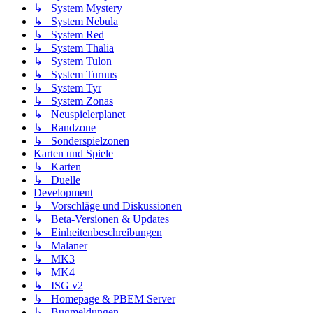
↳ System Mystery
↳ System Nebula
↳ System Red
↳ System Thalia
↳ System Tulon
↳ System Turnus
↳ System Tyr
↳ System Zonas
↳ Neuspielerplanet
↳ Randzone
↳ Sonderspielzonen
Karten und Spiele
↳ Karten
↳ Duelle
Development
↳ Vorschläge und Diskussionen
↳ Beta-Versionen & Updates
↳ Einheitenbeschreibungen
↳ Malaner
↳ MK3
↳ MK4
↳ ISG v2
↳ Homepage & PBEM Server
↳ Bugmeldungen