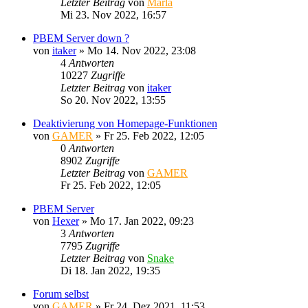
Letzter Beitrag
von
Marla
Mi 23. Nov 2022, 16:57
PBEM Server down ?
von
itaker
»
Mo 14. Nov 2022, 23:08
4
Antworten
10227
Zugriffe
Letzter Beitrag
von
itaker
So 20. Nov 2022, 13:55
Deaktivierung von Homepage-Funktionen
von
GAMER
»
Fr 25. Feb 2022, 12:05
0
Antworten
8902
Zugriffe
Letzter Beitrag
von
GAMER
Fr 25. Feb 2022, 12:05
PBEM Server
von
Hexer
»
Mo 17. Jan 2022, 09:23
3
Antworten
7795
Zugriffe
Letzter Beitrag
von
Snake
Di 18. Jan 2022, 19:35
Forum selbst
von
GAMER
»
Fr 24. Dez 2021, 11:53