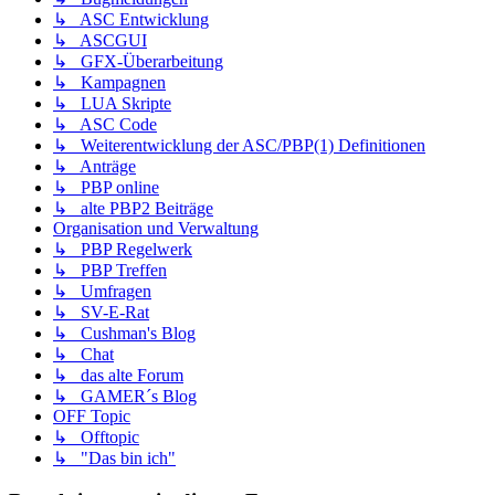
↳ ASC Entwicklung
↳ ASCGUI
↳ GFX-Überarbeitung
↳ Kampagnen
↳ LUA Skripte
↳ ASC Code
↳ Weiterentwicklung der ASC/PBP(1) Definitionen
↳ Anträge
↳ PBP online
↳ alte PBP2 Beiträge
Organisation und Verwaltung
↳ PBP Regelwerk
↳ PBP Treffen
↳ Umfragen
↳ SV-E-Rat
↳ Cushman's Blog
↳ Chat
↳ das alte Forum
↳ GAMER´s Blog
OFF Topic
↳ Offtopic
↳ "Das bin ich"