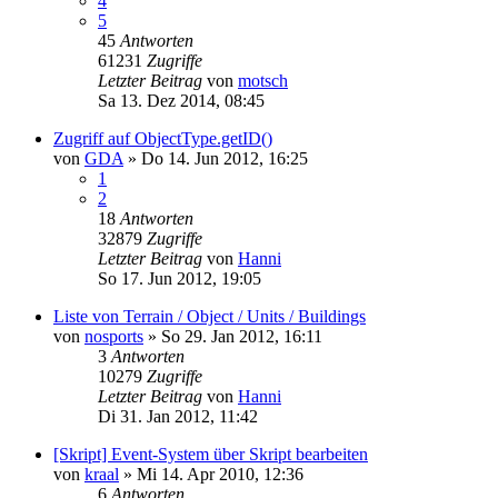
4
5
45
Antworten
61231
Zugriffe
Letzter Beitrag
von
motsch
Sa 13. Dez 2014, 08:45
Zugriff auf ObjectType.getID()
von
GDA
»
Do 14. Jun 2012, 16:25
1
2
18
Antworten
32879
Zugriffe
Letzter Beitrag
von
Hanni
So 17. Jun 2012, 19:05
Liste von Terrain / Object / Units / Buildings
von
nosports
»
So 29. Jan 2012, 16:11
3
Antworten
10279
Zugriffe
Letzter Beitrag
von
Hanni
Di 31. Jan 2012, 11:42
[Skript] Event-System über Skript bearbeiten
von
kraal
»
Mi 14. Apr 2010, 12:36
6
Antworten