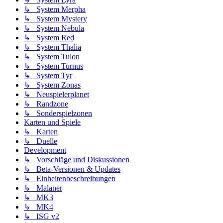
↳ System Merpha
↳ System Mystery
↳ System Nebula
↳ System Red
↳ System Thalia
↳ System Tulon
↳ System Turnus
↳ System Tyr
↳ System Zonas
↳ Neuspielerplanet
↳ Randzone
↳ Sonderspielzonen
Karten und Spiele
↳ Karten
↳ Duelle
Development
↳ Vorschläge und Diskussionen
↳ Beta-Versionen & Updates
↳ Einheitenbeschreibungen
↳ Malaner
↳ MK3
↳ MK4
↳ ISG v2