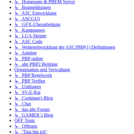
↳ Homepage & PBEM Server
↳ Bugmeldungen
↳ ASC Entwicklung
↳ ASCGUI
↳ GFX-Überarbeitung
↳ Kampagnen
↳ LUA Skripte
↳ ASC Code
↳ Weiterentwicklung der ASC/PBP(1) Definitionen
↳ Anträge
↳ PBP online
↳ alte PBP2 Beiträge
Organisation und Verwaltung
↳ PBP Regelwerk
↳ PBP Treffen
↳ Umfragen
↳ SV-E-Rat
↳ Cushman's Blog
↳ Chat
↳ das alte Forum
↳ GAMER´s Blog
OFF Topic
↳ Offtopic
↳ "Das bin ich"