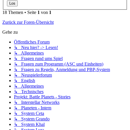
18 Themen • Seite
1
von
1
Zurück zur Foren-Übersicht
Gehe zu
Öffentliches Forum
↳ Neu hier? -> Lesen!
↳ Allgemeines
↳ Fragen rund ums Spiel
↳ Fragen zum Programm (ASC und Einheiten)
↳ Fragen zu Regeln, Anmeldung und PBP-System
↳ Neuspielerforum
↳ English
↳ Allgemeines
↳ Technisches
Projekt: Battle Planets - Stories
↳ Interstellar Networks
↳ Planeten - Intern
↳ System Ceta
↳ System Grando
↳ System Khal
↳ System Lyra