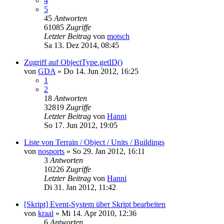
4
5
45
Antworten
61085
Zugriffe
Letzter Beitrag
von
motsch
Sa 13. Dez 2014, 08:45
Zugriff auf ObjectType.getID()
von
GDA
»
Do 14. Jun 2012, 16:25
1
2
18
Antworten
32819
Zugriffe
Letzter Beitrag
von
Hanni
So 17. Jun 2012, 19:05
Liste von Terrain / Object / Units / Buildings
von
nosports
»
So 29. Jan 2012, 16:11
3
Antworten
10226
Zugriffe
Letzter Beitrag
von
Hanni
Di 31. Jan 2012, 11:42
[Skript] Event-System über Skript bearbeiten
von
kraal
»
Mi 14. Apr 2010, 12:36
6
Antworten