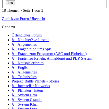
18 Themen • Seite
1
von
1
Zurück zur Foren-Übersicht
Gehe zu
Öffentliches Forum
↳ Neu hier? -> Lesen!
↳ Allgemeines
↳ Fragen rund ums Spiel
↳ Fragen zum Programm (ASC und Einheiten)
↳ Fragen zu Regeln, Anmeldung und PBP-System
↳ Neuspielerforum
↳ English
↳ Allgemeines
↳ Technisches
Projekt: Battle Planets - Stories
↳ Interstellar Networks
↳ Planeten - Intern
↳ System Ceta
↳ System Grando
↳ System Khal
↳ System Lyra