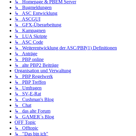
↳ Homepage & PBEM Server
↳ Bugmeldungen
↳ ASC Entwicklung
↳ ASCGUI
↳ GFX-Überarbeitung
↳ Kampagnen
↳ LUA Skripte
↳ ASC Code
↳ Weiterentwicklung der ASC/PBP(1) Definitionen
↳ Anträge
↳ PBP online
↳ alte PBP2 Beiträge
Organisation und Verwaltung
↳ PBP Regelwerk
↳ PBP Treffen
↳ Umfragen
↳ SV-E-Rat
↳ Cushman's Blog
↳ Chat
↳ das alte Forum
↳ GAMER´s Blog
OFF Topic
↳ Offtopic
↳ "Das bin ich"