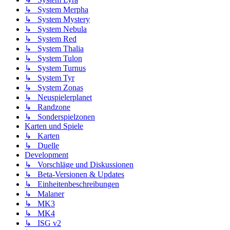
↳ System Merpha
↳ System Mystery
↳ System Nebula
↳ System Red
↳ System Thalia
↳ System Tulon
↳ System Turnus
↳ System Tyr
↳ System Zonas
↳ Neuspielerplanet
↳ Randzone
↳ Sonderspielzonen
Karten und Spiele
↳ Karten
↳ Duelle
Development
↳ Vorschläge und Diskussionen
↳ Beta-Versionen & Updates
↳ Einheitenbeschreibungen
↳ Malaner
↳ MK3
↳ MK4
↳ ISG v2