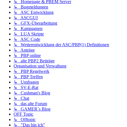
↳ Homepage & PBEM Server
↳ Bugmeldungen
↳ ASC Entwicklung
↳ ASCGUI
↳ GFX-Überarbeitung
↳ Kampagnen
↳ LUA Skripte
↳ ASC Code
↳ Weiterentwicklung der ASC/PBP(1) Definitionen
↳ Anträge
↳ PBP online
↳ alte PBP2 Beiträge
Organisation und Verwaltung
↳ PBP Regelwerk
↳ PBP Treffen
↳ Umfragen
↳ SV-E-Rat
↳ Cushman's Blog
↳ Chat
↳ das alte Forum
↳ GAMER´s Blog
OFF Topic
↳ Offtopic
↳ "Das bin ich"