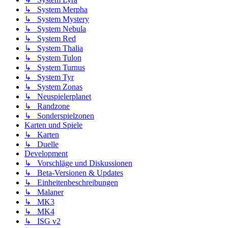
↳ System Merpha
↳ System Mystery
↳ System Nebula
↳ System Red
↳ System Thalia
↳ System Tulon
↳ System Turnus
↳ System Tyr
↳ System Zonas
↳ Neuspielerplanet
↳ Randzone
↳ Sonderspielzonen
Karten und Spiele
↳ Karten
↳ Duelle
Development
↳ Vorschläge und Diskussionen
↳ Beta-Versionen & Updates
↳ Einheitenbeschreibungen
↳ Malaner
↳ MK3
↳ MK4
↳ ISG v2