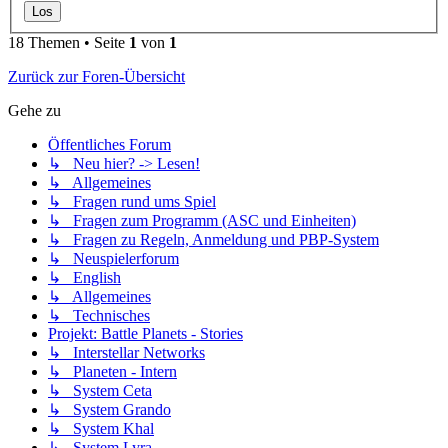
18 Themen • Seite
1
von
1
Zurück zur Foren-Übersicht
Gehe zu
Öffentliches Forum
↳ Neu hier? -> Lesen!
↳ Allgemeines
↳ Fragen rund ums Spiel
↳ Fragen zum Programm (ASC und Einheiten)
↳ Fragen zu Regeln, Anmeldung und PBP-System
↳ Neuspielerforum
↳ English
↳ Allgemeines
↳ Technisches
Projekt: Battle Planets - Stories
↳ Interstellar Networks
↳ Planeten - Intern
↳ System Ceta
↳ System Grando
↳ System Khal
↳ System Lyra