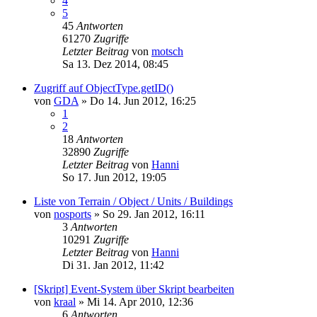
4
5
45
Antworten
61270
Zugriffe
Letzter Beitrag
von
motsch
Sa 13. Dez 2014, 08:45
Zugriff auf ObjectType.getID()
von
GDA
»
Do 14. Jun 2012, 16:25
1
2
18
Antworten
32890
Zugriffe
Letzter Beitrag
von
Hanni
So 17. Jun 2012, 19:05
Liste von Terrain / Object / Units / Buildings
von
nosports
»
So 29. Jan 2012, 16:11
3
Antworten
10291
Zugriffe
Letzter Beitrag
von
Hanni
Di 31. Jan 2012, 11:42
[Skript] Event-System über Skript bearbeiten
von
kraal
»
Mi 14. Apr 2010, 12:36
6
Antworten