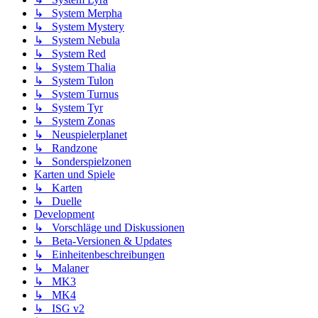
↳ System Merpha
↳ System Mystery
↳ System Nebula
↳ System Red
↳ System Thalia
↳ System Tulon
↳ System Turnus
↳ System Tyr
↳ System Zonas
↳ Neuspielerplanet
↳ Randzone
↳ Sonderspielzonen
Karten und Spiele
↳ Karten
↳ Duelle
Development
↳ Vorschläge und Diskussionen
↳ Beta-Versionen & Updates
↳ Einheitenbeschreibungen
↳ Malaner
↳ MK3
↳ MK4
↳ ISG v2