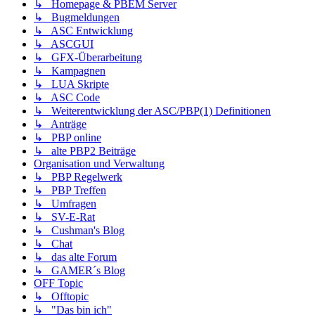
↳ Homepage & PBEM Server
↳ Bugmeldungen
↳ ASC Entwicklung
↳ ASCGUI
↳ GFX-Überarbeitung
↳ Kampagnen
↳ LUA Skripte
↳ ASC Code
↳ Weiterentwicklung der ASC/PBP(1) Definitionen
↳ Anträge
↳ PBP online
↳ alte PBP2 Beiträge
Organisation und Verwaltung
↳ PBP Regelwerk
↳ PBP Treffen
↳ Umfragen
↳ SV-E-Rat
↳ Cushman's Blog
↳ Chat
↳ das alte Forum
↳ GAMER´s Blog
OFF Topic
↳ Offtopic
↳ "Das bin ich"