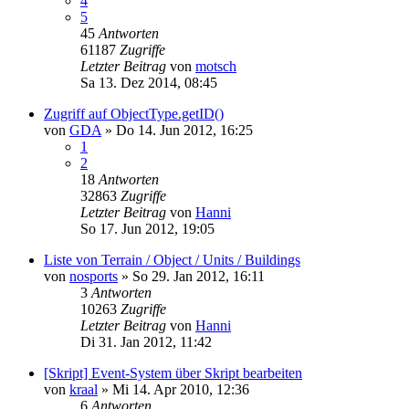
4
5
45
Antworten
61187
Zugriffe
Letzter Beitrag
von
motsch
Sa 13. Dez 2014, 08:45
Zugriff auf ObjectType.getID()
von
GDA
»
Do 14. Jun 2012, 16:25
1
2
18
Antworten
32863
Zugriffe
Letzter Beitrag
von
Hanni
So 17. Jun 2012, 19:05
Liste von Terrain / Object / Units / Buildings
von
nosports
»
So 29. Jan 2012, 16:11
3
Antworten
10263
Zugriffe
Letzter Beitrag
von
Hanni
Di 31. Jan 2012, 11:42
[Skript] Event-System über Skript bearbeiten
von
kraal
»
Mi 14. Apr 2010, 12:36
6
Antworten