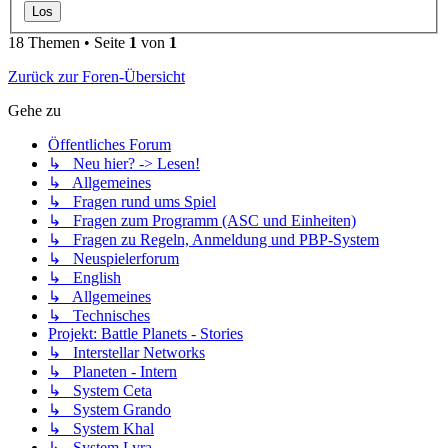
18 Themen • Seite
1
von
1
Zurück zur Foren-Übersicht
Gehe zu
Öffentliches Forum
↳ Neu hier? -> Lesen!
↳ Allgemeines
↳ Fragen rund ums Spiel
↳ Fragen zum Programm (ASC und Einheiten)
↳ Fragen zu Regeln, Anmeldung und PBP-System
↳ Neuspielerforum
↳ English
↳ Allgemeines
↳ Technisches
Projekt: Battle Planets - Stories
↳ Interstellar Networks
↳ Planeten - Intern
↳ System Ceta
↳ System Grando
↳ System Khal
↳ System Lyra