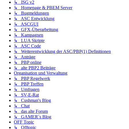
↳ ISG v2
↳ Homepage & PBEM Server
↳ Bugmeldungen
↳ ASC Entwicklung
↳ ASCGUI
↳ GFX-Überarbeitung
↳ Kampagnen
↳ LUA Skripte
↳ ASC Code
↳ Weiterentwicklung der ASC/PBP(1) Definitionen
↳ Anträge
↳ PBP online
↳ alte PBP2 Beiträge
Organisation und Verwaltung
↳ PBP Regelwerk
↳ PBP Treffen
↳ Umfragen
↳ SV-E-Rat
↳ Cushman's Blog
↳ Chat
↳ das alte Forum
↳ GAMER´s Blog
OFF Topic
↳ Offtopic