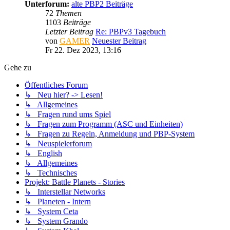
Unterforum:
alte PBP2 Beiträge
72
Themen
1103
Beiträge
Letzter Beitrag
Re: PBPv3 Tagebuch
von
GAMER
Neuester Beitrag
Fr 22. Dez 2023, 13:16
Gehe zu
Öffentliches Forum
↳ Neu hier? -> Lesen!
↳ Allgemeines
↳ Fragen rund ums Spiel
↳ Fragen zum Programm (ASC und Einheiten)
↳ Fragen zu Regeln, Anmeldung und PBP-System
↳ Neuspielerforum
↳ English
↳ Allgemeines
↳ Technisches
Projekt: Battle Planets - Stories
↳ Interstellar Networks
↳ Planeten - Intern
↳ System Ceta
↳ System Grando