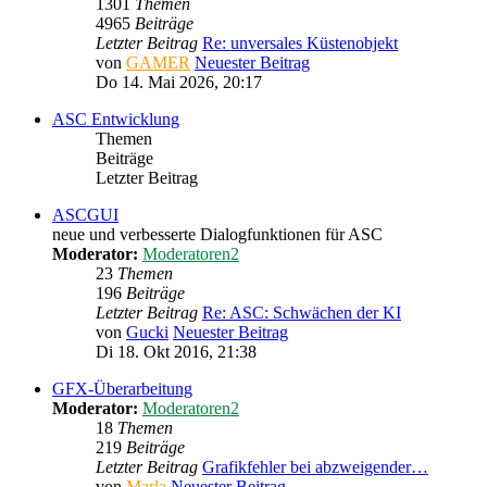
1301
Themen
4965
Beiträge
Letzter Beitrag
Re: unversales Küstenobjekt
von
GAMER
Neuester Beitrag
Do 14. Mai 2026, 20:17
ASC Entwicklung
Themen
Beiträge
Letzter Beitrag
ASCGUI
neue und verbesserte Dialogfunktionen für ASC
Moderator:
Moderatoren2
23
Themen
196
Beiträge
Letzter Beitrag
Re: ASC: Schwächen der KI
von
Gucki
Neuester Beitrag
Di 18. Okt 2016, 21:38
GFX-Überarbeitung
Moderator:
Moderatoren2
18
Themen
219
Beiträge
Letzter Beitrag
Grafikfehler bei abzweigender…
von
Marla
Neuester Beitrag