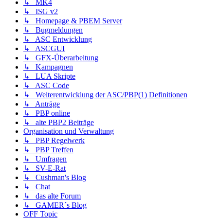
↳ MK4
↳ ISG v2
↳ Homepage & PBEM Server
↳ Bugmeldungen
↳ ASC Entwicklung
↳ ASCGUI
↳ GFX-Überarbeitung
↳ Kampagnen
↳ LUA Skripte
↳ ASC Code
↳ Weiterentwicklung der ASC/PBP(1) Definitionen
↳ Anträge
↳ PBP online
↳ alte PBP2 Beiträge
Organisation und Verwaltung
↳ PBP Regelwerk
↳ PBP Treffen
↳ Umfragen
↳ SV-E-Rat
↳ Cushman's Blog
↳ Chat
↳ das alte Forum
↳ GAMER´s Blog
OFF Topic