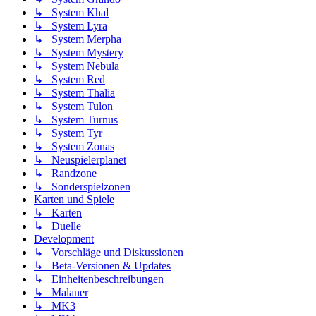
↳ System Khal
↳ System Lyra
↳ System Merpha
↳ System Mystery
↳ System Nebula
↳ System Red
↳ System Thalia
↳ System Tulon
↳ System Turnus
↳ System Tyr
↳ System Zonas
↳ Neuspielerplanet
↳ Randzone
↳ Sonderspielzonen
Karten und Spiele
↳ Karten
↳ Duelle
Development
↳ Vorschläge und Diskussionen
↳ Beta-Versionen & Updates
↳ Einheitenbeschreibungen
↳ Malaner
↳ MK3