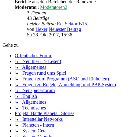
Berichte aus den Bereichen der Randzone
Moderator:
Moderatoren2
3
Themen
43
Beiträge
Letzter Beitrag
Re: Sektor B15
von
Hexer
Neuester Beitrag
Sa 28. Okt 2017, 15:36
Gehe zu
Öffentliches Forum
↳ Neu hier? -> Lesen!
↳ Allgemeines
↳ Fragen rund ums Spiel
↳ Fragen zum Programm (ASC und Einheiten)
↳ Fragen zu Regeln, Anmeldung und PBP-System
↳ Neuspielerforum
↳ English
↳ Allgemeines
↳ Technisches
Projekt: Battle Planets - Stories
↳ Interstellar Networks
↳ Planeten - Intern
↳ System Ceta
↳ System Grando