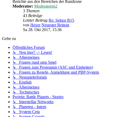
Berichte aus den Bereichen der Randzone
Moderator:
Moderatoren2
3
Themen
43
Beiträge
Letzter Beitrag
Re: Sektor B15
von
Hexer
Neuester Beitrag
Sa 28. Okt 2017, 15:36
Gehe zu
Öffentliches Forum
↳ Neu hier? -> Lesen!
↳ Allgemeines
↳ Fragen rund ums Spiel
↳ Fragen zum Programm (ASC und Einheiten)
↳ Fragen zu Regeln, Anmeldung und PBP-System
↳ Neuspielerforum
↳ English
↳ Allgemeines
↳ Technisches
Projekt: Battle Planets - Stories
↳ Interstellar Networks
↳ Planeten - Intern
↳ System Ceta
↳ System Grando