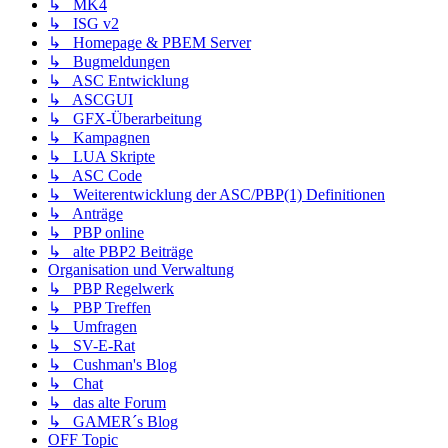
↳ MK4
↳ ISG v2
↳ Homepage & PBEM Server
↳ Bugmeldungen
↳ ASC Entwicklung
↳ ASCGUI
↳ GFX-Überarbeitung
↳ Kampagnen
↳ LUA Skripte
↳ ASC Code
↳ Weiterentwicklung der ASC/PBP(1) Definitionen
↳ Anträge
↳ PBP online
↳ alte PBP2 Beiträge
Organisation und Verwaltung
↳ PBP Regelwerk
↳ PBP Treffen
↳ Umfragen
↳ SV-E-Rat
↳ Cushman's Blog
↳ Chat
↳ das alte Forum
↳ GAMER´s Blog
OFF Topic