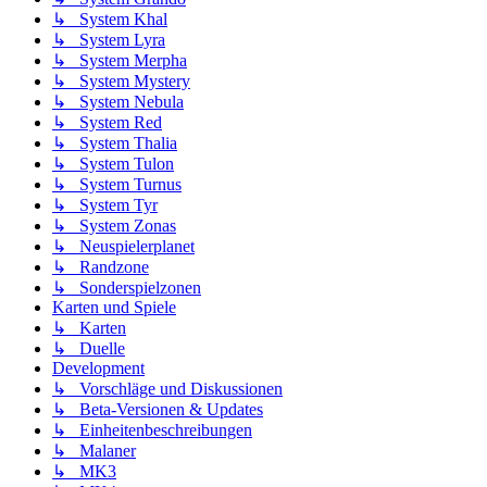
↳ System Khal
↳ System Lyra
↳ System Merpha
↳ System Mystery
↳ System Nebula
↳ System Red
↳ System Thalia
↳ System Tulon
↳ System Turnus
↳ System Tyr
↳ System Zonas
↳ Neuspielerplanet
↳ Randzone
↳ Sonderspielzonen
Karten und Spiele
↳ Karten
↳ Duelle
Development
↳ Vorschläge und Diskussionen
↳ Beta-Versionen & Updates
↳ Einheitenbeschreibungen
↳ Malaner
↳ MK3