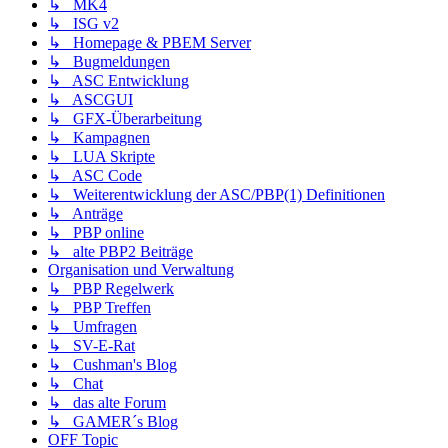
↳ MK4
↳ ISG v2
↳ Homepage & PBEM Server
↳ Bugmeldungen
↳ ASC Entwicklung
↳ ASCGUI
↳ GFX-Überarbeitung
↳ Kampagnen
↳ LUA Skripte
↳ ASC Code
↳ Weiterentwicklung der ASC/PBP(1) Definitionen
↳ Anträge
↳ PBP online
↳ alte PBP2 Beiträge
Organisation und Verwaltung
↳ PBP Regelwerk
↳ PBP Treffen
↳ Umfragen
↳ SV-E-Rat
↳ Cushman's Blog
↳ Chat
↳ das alte Forum
↳ GAMER´s Blog
OFF Topic