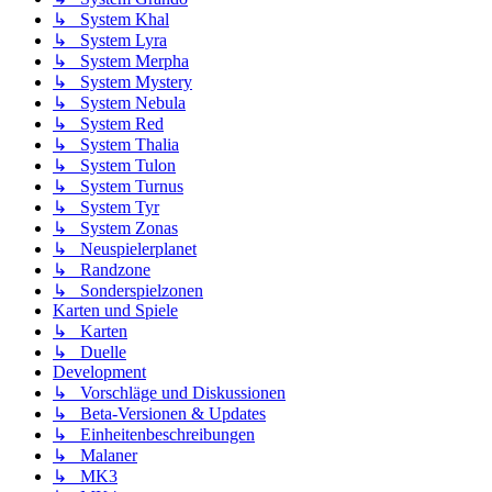
↳ System Khal
↳ System Lyra
↳ System Merpha
↳ System Mystery
↳ System Nebula
↳ System Red
↳ System Thalia
↳ System Tulon
↳ System Turnus
↳ System Tyr
↳ System Zonas
↳ Neuspielerplanet
↳ Randzone
↳ Sonderspielzonen
Karten und Spiele
↳ Karten
↳ Duelle
Development
↳ Vorschläge und Diskussionen
↳ Beta-Versionen & Updates
↳ Einheitenbeschreibungen
↳ Malaner
↳ MK3