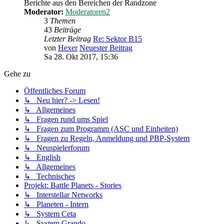
Berichte aus den Bereichen der Randzone
Moderator:
Moderatoren2
3
Themen
43
Beiträge
Letzter Beitrag
Re: Sektor B15
von
Hexer
Neuester Beitrag
Sa 28. Okt 2017, 15:36
Gehe zu
Öffentliches Forum
↳ Neu hier? -> Lesen!
↳ Allgemeines
↳ Fragen rund ums Spiel
↳ Fragen zum Programm (ASC und Einheiten)
↳ Fragen zu Regeln, Anmeldung und PBP-System
↳ Neuspielerforum
↳ English
↳ Allgemeines
↳ Technisches
Projekt: Battle Planets - Stories
↳ Interstellar Networks
↳ Planeten - Intern
↳ System Ceta
↳ System Grando