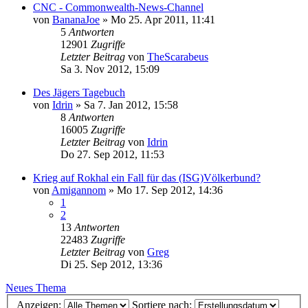
CNC - Commonwealth-News-Channel
von
BananaJoe
»
Mo 25. Apr 2011, 11:41
5
Antworten
12901
Zugriffe
Letzter Beitrag
von
TheScarabeus
Sa 3. Nov 2012, 15:09
Des Jägers Tagebuch
von
Idrin
»
Sa 7. Jan 2012, 15:58
8
Antworten
16005
Zugriffe
Letzter Beitrag
von
Idrin
Do 27. Sep 2012, 11:53
Krieg auf Rokhal ein Fall für das (ISG)Völkerbund?
von
Amigannom
»
Mo 17. Sep 2012, 14:36
1
2
13
Antworten
22483
Zugriffe
Letzter Beitrag
von
Greg
Di 25. Sep 2012, 13:36
Neues Thema
Anzeigen:
Sortiere nach: