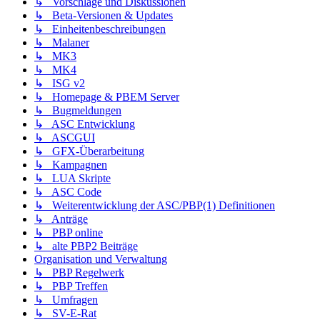
↳ Vorschläge und Diskussionen
↳ Beta-Versionen & Updates
↳ Einheitenbeschreibungen
↳ Malaner
↳ MK3
↳ MK4
↳ ISG v2
↳ Homepage & PBEM Server
↳ Bugmeldungen
↳ ASC Entwicklung
↳ ASCGUI
↳ GFX-Überarbeitung
↳ Kampagnen
↳ LUA Skripte
↳ ASC Code
↳ Weiterentwicklung der ASC/PBP(1) Definitionen
↳ Anträge
↳ PBP online
↳ alte PBP2 Beiträge
Organisation und Verwaltung
↳ PBP Regelwerk
↳ PBP Treffen
↳ Umfragen
↳ SV-E-Rat