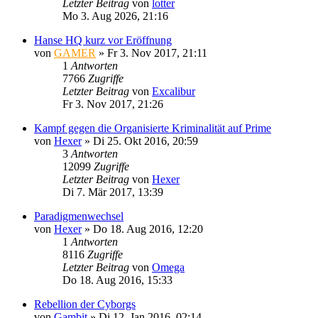
Letzter Beitrag
von
lotter
Mo 3. Aug 2026, 21:16
Hanse HQ kurz vor Eröffnung
von
GAMER
»
Fr 3. Nov 2017, 21:11
1
Antworten
7766
Zugriffe
Letzter Beitrag
von
Excalibur
Fr 3. Nov 2017, 21:26
Kampf gegen die Organisierte Kriminalität auf Prime
von
Hexer
»
Di 25. Okt 2016, 20:59
3
Antworten
12099
Zugriffe
Letzter Beitrag
von
Hexer
Di 7. Mär 2017, 13:39
Paradigmenwechsel
von
Hexer
»
Do 18. Aug 2016, 12:20
1
Antworten
8116
Zugriffe
Letzter Beitrag
von
Omega
Do 18. Aug 2016, 15:33
Rebellion der Cyborgs
von
Gambit
»
Di 12. Jan 2016, 02:14