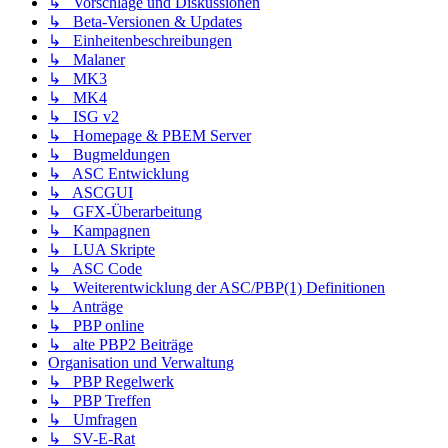
↳ Vorschläge und Diskussionen
↳ Beta-Versionen & Updates
↳ Einheitenbeschreibungen
↳ Malaner
↳ MK3
↳ MK4
↳ ISG v2
↳ Homepage & PBEM Server
↳ Bugmeldungen
↳ ASC Entwicklung
↳ ASCGUI
↳ GFX-Überarbeitung
↳ Kampagnen
↳ LUA Skripte
↳ ASC Code
↳ Weiterentwicklung der ASC/PBP(1) Definitionen
↳ Anträge
↳ PBP online
↳ alte PBP2 Beiträge
Organisation und Verwaltung
↳ PBP Regelwerk
↳ PBP Treffen
↳ Umfragen
↳ SV-E-Rat