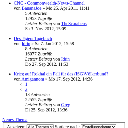
CNC - Commonwealth-News-Channel
von
BananaJoe
»
Mo 25. Apr 2011, 11:41
5
Antworten
12953
Zugriffe
Letzter Beitrag
von
TheScarabeus
Sa 3. Nov 2012, 15:09
Des Jägers Tagebuch
von
Idrin
»
Sa 7. Jan 2012, 15:58
8
Antworten
16077
Zugriffe
Letzter Beitrag
von
Idrin
Do 27. Sep 2012, 11:53
Krieg auf Rokhal ein Fall für das (ISG)Völkerbund?
von
Amigannom
»
Mo 17. Sep 2012, 14:36
1
2
13
Antworten
22555
Zugriffe
Letzter Beitrag
von
Greg
Di 25. Sep 2012, 13:36
Neues Thema
Anzeigen:
Sortiere nach: