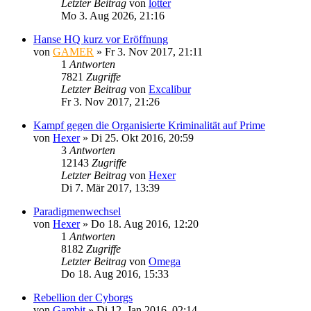
Letzter Beitrag
von
lotter
Mo 3. Aug 2026, 21:16
Hanse HQ kurz vor Eröffnung
von
GAMER
»
Fr 3. Nov 2017, 21:11
1
Antworten
7821
Zugriffe
Letzter Beitrag
von
Excalibur
Fr 3. Nov 2017, 21:26
Kampf gegen die Organisierte Kriminalität auf Prime
von
Hexer
»
Di 25. Okt 2016, 20:59
3
Antworten
12143
Zugriffe
Letzter Beitrag
von
Hexer
Di 7. Mär 2017, 13:39
Paradigmenwechsel
von
Hexer
»
Do 18. Aug 2016, 12:20
1
Antworten
8182
Zugriffe
Letzter Beitrag
von
Omega
Do 18. Aug 2016, 15:33
Rebellion der Cyborgs
von
Gambit
»
Di 12. Jan 2016, 02:14