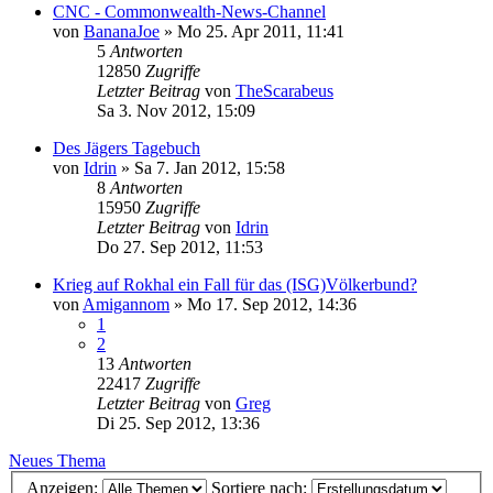
CNC - Commonwealth-News-Channel
von
BananaJoe
»
Mo 25. Apr 2011, 11:41
5
Antworten
12850
Zugriffe
Letzter Beitrag
von
TheScarabeus
Sa 3. Nov 2012, 15:09
Des Jägers Tagebuch
von
Idrin
»
Sa 7. Jan 2012, 15:58
8
Antworten
15950
Zugriffe
Letzter Beitrag
von
Idrin
Do 27. Sep 2012, 11:53
Krieg auf Rokhal ein Fall für das (ISG)Völkerbund?
von
Amigannom
»
Mo 17. Sep 2012, 14:36
1
2
13
Antworten
22417
Zugriffe
Letzter Beitrag
von
Greg
Di 25. Sep 2012, 13:36
Neues Thema
Anzeigen:
Sortiere nach: