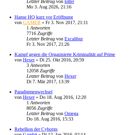
Letzter Beitrag
von
lotter
Mo 3. Aug 2026, 21:16
Hanse HQ kurz vor Eröffnung
von
GAMER
»
Fr 3. Nov 2017, 21:11
1
Antworten
7716
Zugriffe
Letzter Beitrag
von
Excalibur
Fr 3. Nov 2017, 21:26
Kampf gegen die Organisierte Kriminalität auf Prime
von
Hexer
»
Di 25. Okt 2016, 20:59
3
Antworten
12058
Zugriffe
Letzter Beitrag
von
Hexer
Di 7. Mär 2017, 13:39
Paradigmenwechsel
von
Hexer
»
Do 18. Aug 2016, 12:20
1
Antworten
8056
Zugriffe
Letzter Beitrag
von
Omega
Do 18. Aug 2016, 15:33
Rebellion der Cyborgs
von
Gambit
»
Di 12. Jan 2016, 02:14