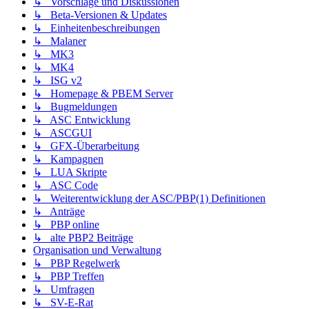
↳ Vorschläge und Diskussionen
↳ Beta-Versionen & Updates
↳ Einheitenbeschreibungen
↳ Malaner
↳ MK3
↳ MK4
↳ ISG v2
↳ Homepage & PBEM Server
↳ Bugmeldungen
↳ ASC Entwicklung
↳ ASCGUI
↳ GFX-Überarbeitung
↳ Kampagnen
↳ LUA Skripte
↳ ASC Code
↳ Weiterentwicklung der ASC/PBP(1) Definitionen
↳ Anträge
↳ PBP online
↳ alte PBP2 Beiträge
Organisation und Verwaltung
↳ PBP Regelwerk
↳ PBP Treffen
↳ Umfragen
↳ SV-E-Rat