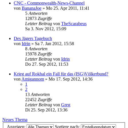
CNC - Commonwealth-News-Channel
von
BananaJoe
»
Mo 25. Apr 2011, 11:41
5
Antworten
12873
Zugriffe
Letzter Beitrag
von
TheScarabeus
Sa 3. Nov 2012, 15:09
Des Jägers Tagebuch
von
Idrin
»
Sa 7. Jan 2012, 15:58
8
Antworten
15978
Zugriffe
Letzter Beitrag
von
Idrin
Do 27. Sep 2012, 11:53
Krieg auf Rokhal ein Fall für das (ISG)Völkerbund?
von
Amigannom
»
Mo 17. Sep 2012, 14:36
1
2
13
Antworten
22452
Zugriffe
Letzter Beitrag
von
Greg
Di 25. Sep 2012, 13:36
Neues Thema
Anzeigen:
Sortiere nach: