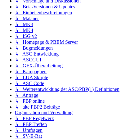
↳ Vorschläge und Diskussionen
↳ Beta-Versionen & Updates
↳ Einheitenbeschreibungen
↳ Malaner
↳ MK3
↳ MK4
↳ ISG v2
↳ Homepage & PBEM Server
↳ Bugmeldungen
↳ ASC Entwicklung
↳ ASCGUI
↳ GFX-Überarbeitung
↳ Kampagnen
↳ LUA Skripte
↳ ASC Code
↳ Weiterentwicklung der ASC/PBP(1) Definitionen
↳ Anträge
↳ PBP online
↳ alte PBP2 Beiträge
Organisation und Verwaltung
↳ PBP Regelwerk
↳ PBP Treffen
↳ Umfragen
↳ SV-E-Rat