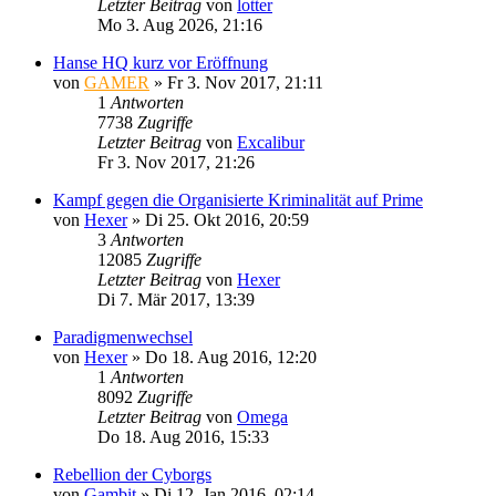
Letzter Beitrag
von
lotter
Mo 3. Aug 2026, 21:16
Hanse HQ kurz vor Eröffnung
von
GAMER
»
Fr 3. Nov 2017, 21:11
1
Antworten
7738
Zugriffe
Letzter Beitrag
von
Excalibur
Fr 3. Nov 2017, 21:26
Kampf gegen die Organisierte Kriminalität auf Prime
von
Hexer
»
Di 25. Okt 2016, 20:59
3
Antworten
12085
Zugriffe
Letzter Beitrag
von
Hexer
Di 7. Mär 2017, 13:39
Paradigmenwechsel
von
Hexer
»
Do 18. Aug 2016, 12:20
1
Antworten
8092
Zugriffe
Letzter Beitrag
von
Omega
Do 18. Aug 2016, 15:33
Rebellion der Cyborgs
von
Gambit
»
Di 12. Jan 2016, 02:14