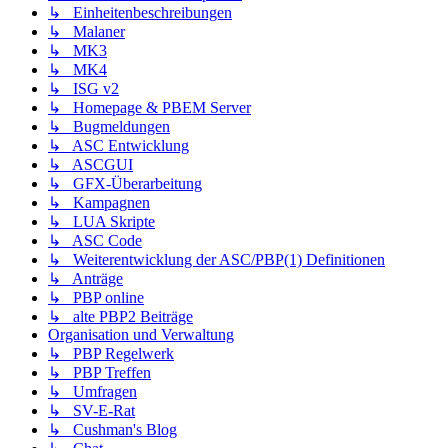
↳ Einheitenbeschreibungen
↳ Malaner
↳ MK3
↳ MK4
↳ ISG v2
↳ Homepage & PBEM Server
↳ Bugmeldungen
↳ ASC Entwicklung
↳ ASCGUI
↳ GFX-Überarbeitung
↳ Kampagnen
↳ LUA Skripte
↳ ASC Code
↳ Weiterentwicklung der ASC/PBP(1) Definitionen
↳ Anträge
↳ PBP online
↳ alte PBP2 Beiträge
Organisation und Verwaltung
↳ PBP Regelwerk
↳ PBP Treffen
↳ Umfragen
↳ SV-E-Rat
↳ Cushman's Blog