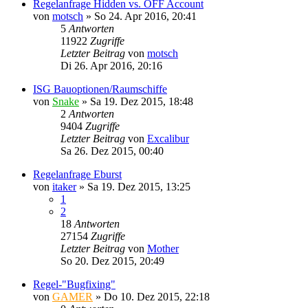
Regelanfrage Hidden vs. OFF Account
von
motsch
»
So 24. Apr 2016, 20:41
5
Antworten
11922
Zugriffe
Letzter Beitrag
von
motsch
Di 26. Apr 2016, 20:16
ISG Bauoptionen/Raumschiffe
von
Snake
»
Sa 19. Dez 2015, 18:48
2
Antworten
9404
Zugriffe
Letzter Beitrag
von
Excalibur
Sa 26. Dez 2015, 00:40
Regelanfrage Eburst
von
itaker
»
Sa 19. Dez 2015, 13:25
1
2
18
Antworten
27154
Zugriffe
Letzter Beitrag
von
Mother
So 20. Dez 2015, 20:49
Regel-"Bugfixing"
von
GAMER
»
Do 10. Dez 2015, 22:18