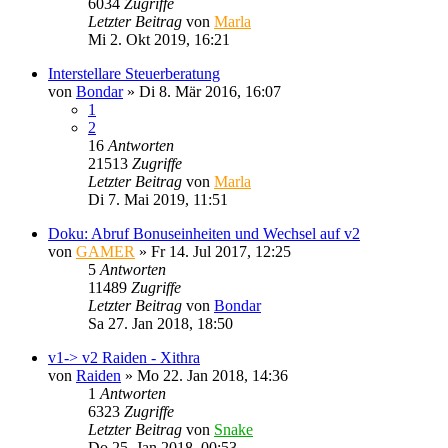
6034
Zugriffe
Letzter Beitrag
von
Marla
Mi 2. Okt 2019, 16:21
Interstellare Steuerberatung
von
Bondar
»
Di 8. Mär 2016, 16:07
1
2
16
Antworten
21513
Zugriffe
Letzter Beitrag
von
Marla
Di 7. Mai 2019, 11:51
Doku: Abruf Bonuseinheiten und Wechsel auf v2
von
GAMER
»
Fr 14. Jul 2017, 12:25
5
Antworten
11489
Zugriffe
Letzter Beitrag
von
Bondar
Sa 27. Jan 2018, 18:50
v1-> v2 Raiden - Xithra
von
Raiden
»
Mo 22. Jan 2018, 14:36
1
Antworten
6323
Zugriffe
Letzter Beitrag
von
Snake
Do 25. Jan 2018, 00:53