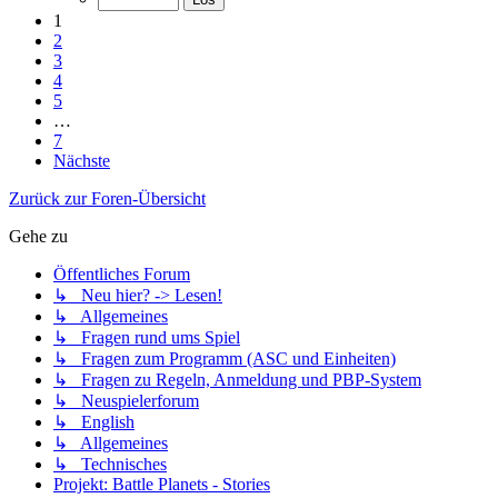
1
2
3
4
5
…
7
Nächste
Zurück zur Foren-Übersicht
Gehe zu
Öffentliches Forum
↳ Neu hier? -> Lesen!
↳ Allgemeines
↳ Fragen rund ums Spiel
↳ Fragen zum Programm (ASC und Einheiten)
↳ Fragen zu Regeln, Anmeldung und PBP-System
↳ Neuspielerforum
↳ English
↳ Allgemeines
↳ Technisches
Projekt: Battle Planets - Stories