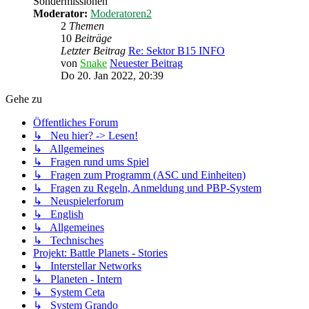
Sondermissionen
Moderator:
Moderatoren2
2
Themen
10
Beiträge
Letzter Beitrag
Re: Sektor B15 INFO
von
Snake
Neuester Beitrag
Do 20. Jan 2022, 20:39
Gehe zu
Öffentliches Forum
↳ Neu hier? -> Lesen!
↳ Allgemeines
↳ Fragen rund ums Spiel
↳ Fragen zum Programm (ASC und Einheiten)
↳ Fragen zu Regeln, Anmeldung und PBP-System
↳ Neuspielerforum
↳ English
↳ Allgemeines
↳ Technisches
Projekt: Battle Planets - Stories
↳ Interstellar Networks
↳ Planeten - Intern
↳ System Ceta
↳ System Grando