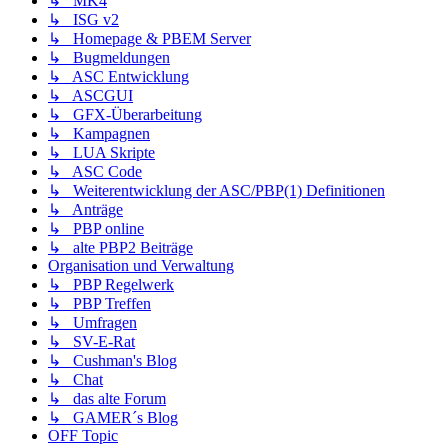
↳ MK4
↳ ISG v2
↳ Homepage & PBEM Server
↳ Bugmeldungen
↳ ASC Entwicklung
↳ ASCGUI
↳ GFX-Überarbeitung
↳ Kampagnen
↳ LUA Skripte
↳ ASC Code
↳ Weiterentwicklung der ASC/PBP(1) Definitionen
↳ Anträge
↳ PBP online
↳ alte PBP2 Beiträge
Organisation und Verwaltung
↳ PBP Regelwerk
↳ PBP Treffen
↳ Umfragen
↳ SV-E-Rat
↳ Cushman's Blog
↳ Chat
↳ das alte Forum
↳ GAMER´s Blog
OFF Topic