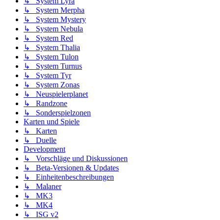
↳ System Lyra
↳ System Merpha
↳ System Mystery
↳ System Nebula
↳ System Red
↳ System Thalia
↳ System Tulon
↳ System Turnus
↳ System Tyr
↳ System Zonas
↳ Neuspielerplanet
↳ Randzone
↳ Sonderspielzonen
Karten und Spiele
↳ Karten
↳ Duelle
Development
↳ Vorschläge und Diskussionen
↳ Beta-Versionen & Updates
↳ Einheitenbeschreibungen
↳ Malaner
↳ MK3
↳ MK4
↳ ISG v2