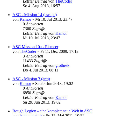
Letzter Beitrag
von
TheCoder
So 4. Aug 2013, 16:57
ASC - Mission 14 (escape)
von
Kamor
»
Mi 10. Jul 2013, 23:47
0
Antworten
7360
Zugriffe
Letzter Beitrag
von
Kamor
Mi 10. Jul 2013, 23:47
ASC Mission 10a - Eismeer
von
TheCoder
»
Fr 11. Dez 2009, 17:12
3
Antworten
11433
Zugriffe
Letzter Beitrag
von
grothesk
Do 4. Jul 2013, 08:11
ASC - Mission 3 (arm)
von
Kamor
»
Sa 29. Jun 2013, 19:02
0
Antworten
6850
Zugriffe
Letzter Beitrag
von
Kamor
Sa 29. Jun 2013, 19:02
Rough Legion - eine komplett neue Welt in ASC
von
havanna-club
»
So 15. Mai 2011, 10:52