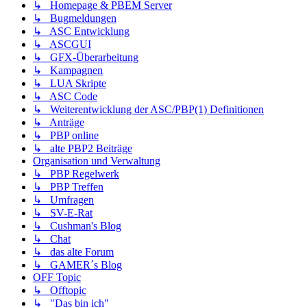
↳ Homepage & PBEM Server
↳ Bugmeldungen
↳ ASC Entwicklung
↳ ASCGUI
↳ GFX-Überarbeitung
↳ Kampagnen
↳ LUA Skripte
↳ ASC Code
↳ Weiterentwicklung der ASC/PBP(1) Definitionen
↳ Anträge
↳ PBP online
↳ alte PBP2 Beiträge
Organisation und Verwaltung
↳ PBP Regelwerk
↳ PBP Treffen
↳ Umfragen
↳ SV-E-Rat
↳ Cushman's Blog
↳ Chat
↳ das alte Forum
↳ GAMER´s Blog
OFF Topic
↳ Offtopic
↳ "Das bin ich"