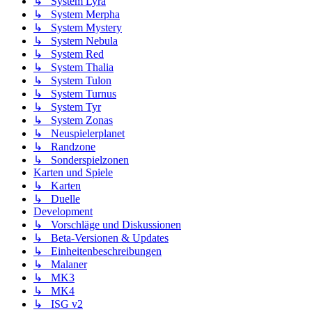
↳ System Lyra
↳ System Merpha
↳ System Mystery
↳ System Nebula
↳ System Red
↳ System Thalia
↳ System Tulon
↳ System Turnus
↳ System Tyr
↳ System Zonas
↳ Neuspielerplanet
↳ Randzone
↳ Sonderspielzonen
Karten und Spiele
↳ Karten
↳ Duelle
Development
↳ Vorschläge und Diskussionen
↳ Beta-Versionen & Updates
↳ Einheitenbeschreibungen
↳ Malaner
↳ MK3
↳ MK4
↳ ISG v2