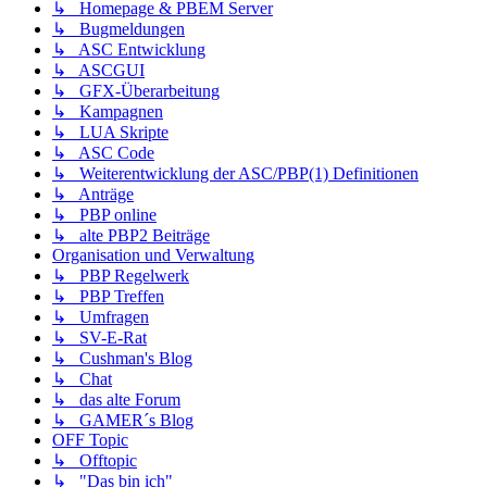
↳ Homepage & PBEM Server
↳ Bugmeldungen
↳ ASC Entwicklung
↳ ASCGUI
↳ GFX-Überarbeitung
↳ Kampagnen
↳ LUA Skripte
↳ ASC Code
↳ Weiterentwicklung der ASC/PBP(1) Definitionen
↳ Anträge
↳ PBP online
↳ alte PBP2 Beiträge
Organisation und Verwaltung
↳ PBP Regelwerk
↳ PBP Treffen
↳ Umfragen
↳ SV-E-Rat
↳ Cushman's Blog
↳ Chat
↳ das alte Forum
↳ GAMER´s Blog
OFF Topic
↳ Offtopic
↳ "Das bin ich"