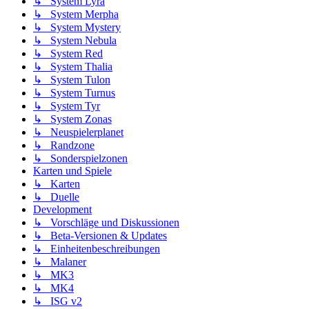
↳ System Lyra
↳ System Merpha
↳ System Mystery
↳ System Nebula
↳ System Red
↳ System Thalia
↳ System Tulon
↳ System Turnus
↳ System Tyr
↳ System Zonas
↳ Neuspielerplanet
↳ Randzone
↳ Sonderspielzonen
Karten und Spiele
↳ Karten
↳ Duelle
Development
↳ Vorschläge und Diskussionen
↳ Beta-Versionen & Updates
↳ Einheitenbeschreibungen
↳ Malaner
↳ MK3
↳ MK4
↳ ISG v2