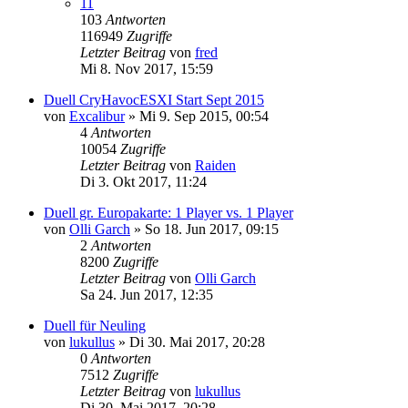
11
103
Antworten
116949
Zugriffe
Letzter Beitrag
von
fred
Mi 8. Nov 2017, 15:59
Duell CryHavocESXI Start Sept 2015
von
Excalibur
»
Mi 9. Sep 2015, 00:54
4
Antworten
10054
Zugriffe
Letzter Beitrag
von
Raiden
Di 3. Okt 2017, 11:24
Duell gr. Europakarte: 1 Player vs. 1 Player
von
Olli Garch
»
So 18. Jun 2017, 09:15
2
Antworten
8200
Zugriffe
Letzter Beitrag
von
Olli Garch
Sa 24. Jun 2017, 12:35
Duell für Neuling
von
lukullus
»
Di 30. Mai 2017, 20:28
0
Antworten
7512
Zugriffe
Letzter Beitrag
von
lukullus
Di 30. Mai 2017, 20:28