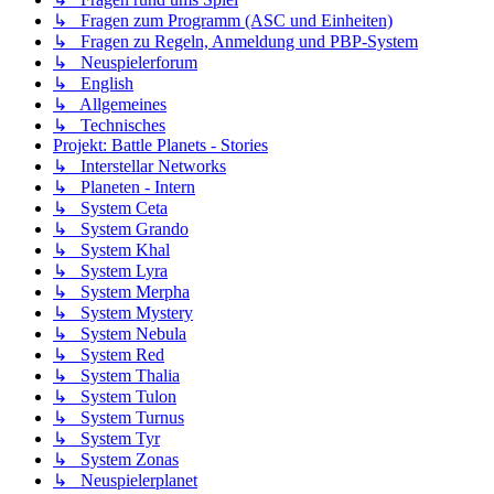
↳ Fragen zum Programm (ASC und Einheiten)
↳ Fragen zu Regeln, Anmeldung und PBP-System
↳ Neuspielerforum
↳ English
↳ Allgemeines
↳ Technisches
Projekt: Battle Planets - Stories
↳ Interstellar Networks
↳ Planeten - Intern
↳ System Ceta
↳ System Grando
↳ System Khal
↳ System Lyra
↳ System Merpha
↳ System Mystery
↳ System Nebula
↳ System Red
↳ System Thalia
↳ System Tulon
↳ System Turnus
↳ System Tyr
↳ System Zonas
↳ Neuspielerplanet