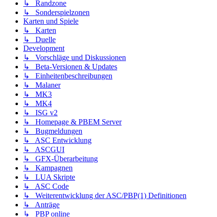
↳ Randzone
↳ Sonderspielzonen
Karten und Spiele
↳ Karten
↳ Duelle
Development
↳ Vorschläge und Diskussionen
↳ Beta-Versionen & Updates
↳ Einheitenbeschreibungen
↳ Malaner
↳ MK3
↳ MK4
↳ ISG v2
↳ Homepage & PBEM Server
↳ Bugmeldungen
↳ ASC Entwicklung
↳ ASCGUI
↳ GFX-Überarbeitung
↳ Kampagnen
↳ LUA Skripte
↳ ASC Code
↳ Weiterentwicklung der ASC/PBP(1) Definitionen
↳ Anträge
↳ PBP online