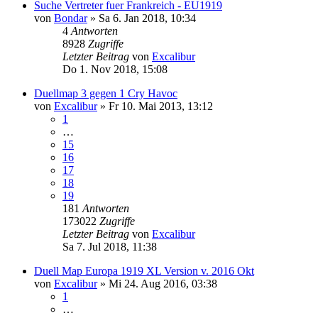
Suche Vertreter fuer Frankreich - EU1919
von
Bondar
»
Sa 6. Jan 2018, 10:34
4
Antworten
8928
Zugriffe
Letzter Beitrag
von
Excalibur
Do 1. Nov 2018, 15:08
Duellmap 3 gegen 1 Cry Havoc
von
Excalibur
»
Fr 10. Mai 2013, 13:12
1
…
15
16
17
18
19
181
Antworten
173022
Zugriffe
Letzter Beitrag
von
Excalibur
Sa 7. Jul 2018, 11:38
Duell Map Europa 1919 XL Version v. 2016 Okt
von
Excalibur
»
Mi 24. Aug 2016, 03:38
1
…