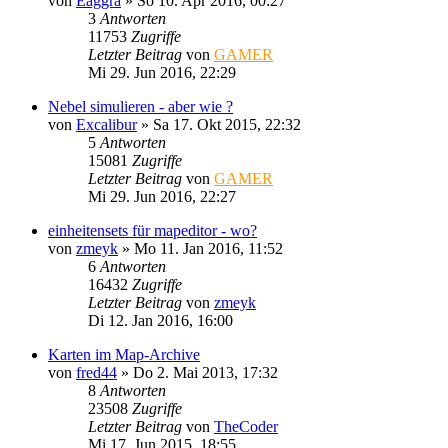
von
Eaggra
»
So 10. Apr 2016, 00:27
3
Antworten
11753
Zugriffe
Letzter Beitrag
von
GAMER
Mi 29. Jun 2016, 22:29
Nebel simulieren - aber wie ?
von
Excalibur
»
Sa 17. Okt 2015, 22:32
5
Antworten
15081
Zugriffe
Letzter Beitrag
von
GAMER
Mi 29. Jun 2016, 22:27
einheitensets für mapeditor - wo?
von
zmeyk
»
Mo 11. Jan 2016, 11:52
6
Antworten
16432
Zugriffe
Letzter Beitrag
von
zmeyk
Di 12. Jan 2016, 16:00
Karten im Map-Archive
von
fred44
»
Do 2. Mai 2013, 17:32
8
Antworten
23508
Zugriffe
Letzter Beitrag
von
TheCoder
Mi 17. Jun 2015, 18:55