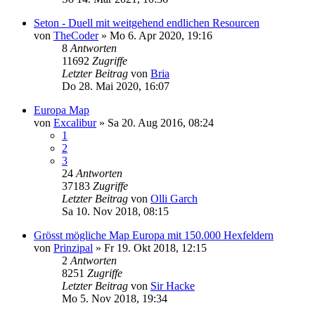
Seton - Duell mit weitgehend endlichen Resourcen
von
TheCoder
»
Mo 6. Apr 2020, 19:16
8
Antworten
11692
Zugriffe
Letzter Beitrag
von
Bria
Do 28. Mai 2020, 16:07
Europa Map
von
Excalibur
»
Sa 20. Aug 2016, 08:24
1
2
3
24
Antworten
37183
Zugriffe
Letzter Beitrag
von
Olli Garch
Sa 10. Nov 2018, 08:15
Grösst mögliche Map Europa mit 150.000 Hexfeldern
von
Prinzipal
»
Fr 19. Okt 2018, 12:15
2
Antworten
8251
Zugriffe
Letzter Beitrag
von
Sir Hacke
Mo 5. Nov 2018, 19:34