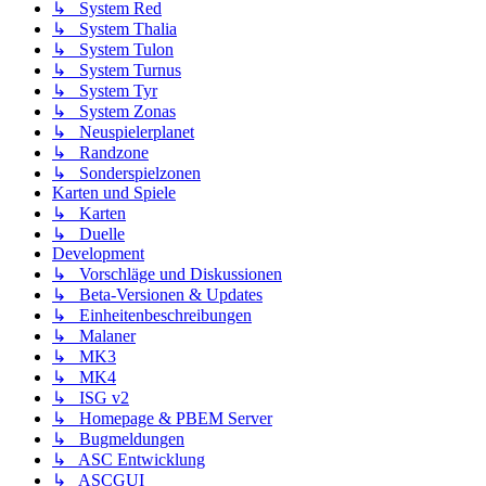
↳ System Red
↳ System Thalia
↳ System Tulon
↳ System Turnus
↳ System Tyr
↳ System Zonas
↳ Neuspielerplanet
↳ Randzone
↳ Sonderspielzonen
Karten und Spiele
↳ Karten
↳ Duelle
Development
↳ Vorschläge und Diskussionen
↳ Beta-Versionen & Updates
↳ Einheitenbeschreibungen
↳ Malaner
↳ MK3
↳ MK4
↳ ISG v2
↳ Homepage & PBEM Server
↳ Bugmeldungen
↳ ASC Entwicklung
↳ ASCGUI