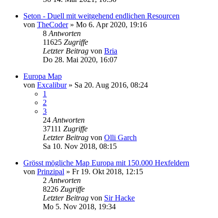
Seton - Duell mit weitgehend endlichen Resourcen
von
TheCoder
»
Mo 6. Apr 2020, 19:16
8
Antworten
11625
Zugriffe
Letzter Beitrag
von
Bria
Do 28. Mai 2020, 16:07
Europa Map
von
Excalibur
»
Sa 20. Aug 2016, 08:24
1
2
3
24
Antworten
37111
Zugriffe
Letzter Beitrag
von
Olli Garch
Sa 10. Nov 2018, 08:15
Grösst mögliche Map Europa mit 150.000 Hexfeldern
von
Prinzipal
»
Fr 19. Okt 2018, 12:15
2
Antworten
8226
Zugriffe
Letzter Beitrag
von
Sir Hacke
Mo 5. Nov 2018, 19:34