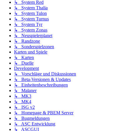
↳ System Red
↳ System Thalia
↳ System Tulon
↳ System Turnus
↳ System Tyr
↳ System Zonas
↳ Neuspielerplanet
↳ Randzone
↳ Sonderspielzonen
Karten und Spiele
↳ Karten
↳ Duelle
Development
↳ Vorschläge und Diskussionen
↳ Beta-Versionen & Updates
↳ Einheitenbeschreibungen
↳ Malaner
↳ MK3
↳ MK4
↳ ISG v2
↳ Homepage & PBEM Server
↳ Bugmeldungen
↳ ASC Entwicklung
↳ ASCGUI