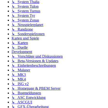
↳ System Thalia
↳ System Tulon
↳ System Turnus
↳ System Tyr
↳ System Zonas
↳ Neuspielerplanet
↳ Randzone
↳ Sonderspielzonen
Karten und Spiele
↳ Karten
↳ Duelle
Development
↳ Vorschläge und Diskussionen
↳ Beta-Versionen & Updates
↳ Einheitenbeschreibungen
↳ Malaner
↳ MK3
↳ MK4
↳ ISG v2
↳ Homepage & PBEM Server
↳ Bugmeldungen
↳ ASC Entwicklung
↳ ASCGUI
↳ GFX-Überarbeitung