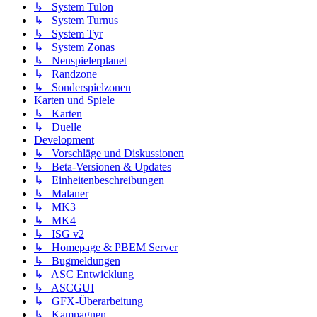
↳ System Tulon
↳ System Turnus
↳ System Tyr
↳ System Zonas
↳ Neuspielerplanet
↳ Randzone
↳ Sonderspielzonen
Karten und Spiele
↳ Karten
↳ Duelle
Development
↳ Vorschläge und Diskussionen
↳ Beta-Versionen & Updates
↳ Einheitenbeschreibungen
↳ Malaner
↳ MK3
↳ MK4
↳ ISG v2
↳ Homepage & PBEM Server
↳ Bugmeldungen
↳ ASC Entwicklung
↳ ASCGUI
↳ GFX-Überarbeitung
↳ Kampagnen