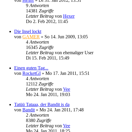
von
Hexer
»
Di 31. Jan 2012, 13:51
9
Antworten
14381
Zugriffe
Letzter Beitrag
von
Hexer
Do 2. Feb 2012, 11:45
Die Insel lockt
von
GAMER
»
So 14. Jun 2009, 13:05
4
Antworten
16345
Zugriffe
Letzter Beitrag
von
ehemaliger User
Di 15. Feb 2011, 15:49
Einen guten Tag...
von
RocketGI
»
Mo 17. Jan 2011, 15:51
4
Antworten
12112
Zugriffe
Letzter Beitrag
von
Vee
Mo 24. Jan 2011, 19:03
Tatüü Tataaa, der Bandit is da
von
Bandit
»
Mo 24. Jan 2011, 17:48
2
Antworten
8380
Zugriffe
Letzter Beitrag
von
Vee
Mo 24. Jan 2011, 18:25