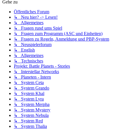
Gehe zu
Öffentliches Forum
↳ Neu hier? -> Lesen!
↳ Allgemeines
↳ Fragen rund ums Spiel
↳ Fragen zum Programm (ASC und Einheiten)
↳ Fragen zu Regeln, Anmeldung und PBP-System
↳ Neuspielerforum
↳ English
↳ Allgemeines
↳ Technisches
Projekt: Battle Planets - Stories
↳ Interstellar Networks
↳ Planeten - Intern
↳ System Ceta
↳ System Grando
↳ System Khal
↳ System Lyra
↳ System Merpha
↳ System Mystery
↳ System Nebula
↳ System Red
↳ System Thalia