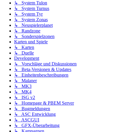
↳ System Tulon
↳ System Turnus
↳ System Tyr
↳ System Zonas
↳ Neuspielerplanet
↳ Randzone
↳ Sonderspielzonen
Karten und Spiele
↳ Karten
↳ Duelle
Development
↳ Vorschläge und Diskussionen
↳ Beta-Versionen & Updates
↳ Einheitenbeschreibungen
↳ Malaner
↳ MK3
↳ MK4
↳ ISG v2
↳ Homepage & PBEM Server
↳ Bugmeldungen
↳ ASC Entwicklung
↳ ASCGUI
↳ GFX-Überarbeitung
↳ Kampagnen