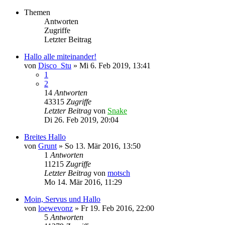
Themen
Antworten
Zugriffe
Letzter Beitrag
Hallo alle miteinander!
von
Disco_Stu
»
Mi 6. Feb 2019, 13:41
1
2
14
Antworten
43315
Zugriffe
Letzter Beitrag
von
Snake
Di 26. Feb 2019, 20:04
Breites Hallo
von
Grunt
»
So 13. Mär 2016, 13:50
1
Antworten
11215
Zugriffe
Letzter Beitrag
von
motsch
Mo 14. Mär 2016, 11:29
Moin, Servus und Hallo
von
loewevonz
»
Fr 19. Feb 2016, 22:00
5
Antworten