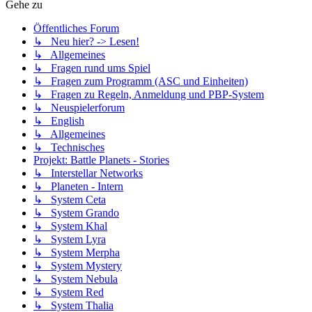
Gehe zu
Öffentliches Forum
↳ Neu hier? -> Lesen!
↳ Allgemeines
↳ Fragen rund ums Spiel
↳ Fragen zum Programm (ASC und Einheiten)
↳ Fragen zu Regeln, Anmeldung und PBP-System
↳ Neuspielerforum
↳ English
↳ Allgemeines
↳ Technisches
Projekt: Battle Planets - Stories
↳ Interstellar Networks
↳ Planeten - Intern
↳ System Ceta
↳ System Grando
↳ System Khal
↳ System Lyra
↳ System Merpha
↳ System Mystery
↳ System Nebula
↳ System Red
↳ System Thalia