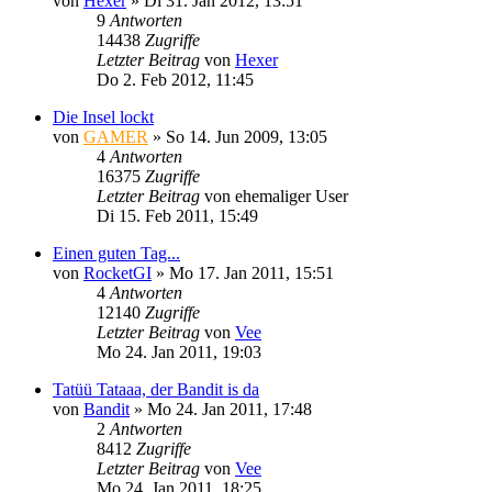
von
Hexer
»
Di 31. Jan 2012, 13:51
9
Antworten
14438
Zugriffe
Letzter Beitrag
von
Hexer
Do 2. Feb 2012, 11:45
Die Insel lockt
von
GAMER
»
So 14. Jun 2009, 13:05
4
Antworten
16375
Zugriffe
Letzter Beitrag
von
ehemaliger User
Di 15. Feb 2011, 15:49
Einen guten Tag...
von
RocketGI
»
Mo 17. Jan 2011, 15:51
4
Antworten
12140
Zugriffe
Letzter Beitrag
von
Vee
Mo 24. Jan 2011, 19:03
Tatüü Tataaa, der Bandit is da
von
Bandit
»
Mo 24. Jan 2011, 17:48
2
Antworten
8412
Zugriffe
Letzter Beitrag
von
Vee
Mo 24. Jan 2011, 18:25