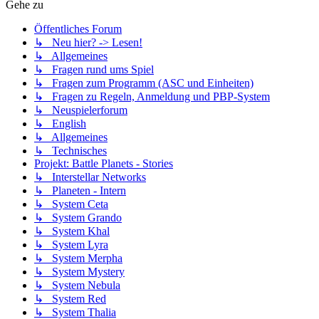
Gehe zu
Öffentliches Forum
↳ Neu hier? -> Lesen!
↳ Allgemeines
↳ Fragen rund ums Spiel
↳ Fragen zum Programm (ASC und Einheiten)
↳ Fragen zu Regeln, Anmeldung und PBP-System
↳ Neuspielerforum
↳ English
↳ Allgemeines
↳ Technisches
Projekt: Battle Planets - Stories
↳ Interstellar Networks
↳ Planeten - Intern
↳ System Ceta
↳ System Grando
↳ System Khal
↳ System Lyra
↳ System Merpha
↳ System Mystery
↳ System Nebula
↳ System Red
↳ System Thalia