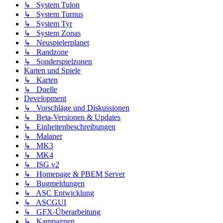
↳ System Tulon
↳ System Turnus
↳ System Tyr
↳ System Zonas
↳ Neuspielerplanet
↳ Randzone
↳ Sonderspielzonen
Karten und Spiele
↳ Karten
↳ Duelle
Development
↳ Vorschläge und Diskussionen
↳ Beta-Versionen & Updates
↳ Einheitenbeschreibungen
↳ Malaner
↳ MK3
↳ MK4
↳ ISG v2
↳ Homepage & PBEM Server
↳ Bugmeldungen
↳ ASC Entwicklung
↳ ASCGUI
↳ GFX-Überarbeitung
↳ Kampagnen