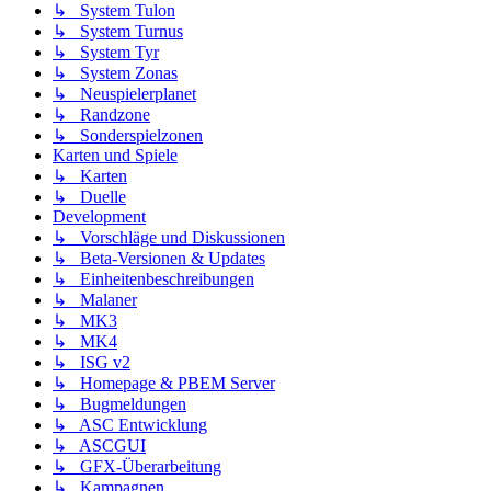
↳ System Tulon
↳ System Turnus
↳ System Tyr
↳ System Zonas
↳ Neuspielerplanet
↳ Randzone
↳ Sonderspielzonen
Karten und Spiele
↳ Karten
↳ Duelle
Development
↳ Vorschläge und Diskussionen
↳ Beta-Versionen & Updates
↳ Einheitenbeschreibungen
↳ Malaner
↳ MK3
↳ MK4
↳ ISG v2
↳ Homepage & PBEM Server
↳ Bugmeldungen
↳ ASC Entwicklung
↳ ASCGUI
↳ GFX-Überarbeitung
↳ Kampagnen