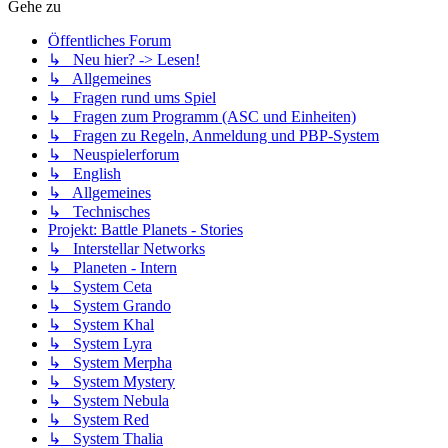
Gehe zu
Öffentliches Forum
↳ Neu hier? -> Lesen!
↳ Allgemeines
↳ Fragen rund ums Spiel
↳ Fragen zum Programm (ASC und Einheiten)
↳ Fragen zu Regeln, Anmeldung und PBP-System
↳ Neuspielerforum
↳ English
↳ Allgemeines
↳ Technisches
Projekt: Battle Planets - Stories
↳ Interstellar Networks
↳ Planeten - Intern
↳ System Ceta
↳ System Grando
↳ System Khal
↳ System Lyra
↳ System Merpha
↳ System Mystery
↳ System Nebula
↳ System Red
↳ System Thalia