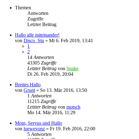
Themen
Antworten
Zugriffe
Letzter Beitrag
Hallo alle miteinander!
von
Disco_Stu
»
Mi 6. Feb 2019, 13:41
1
2
14
Antworten
43305
Zugriffe
Letzter Beitrag
von
Snake
Di 26. Feb 2019, 20:04
Breites Hallo
von
Grunt
»
So 13. Mär 2016, 13:50
1
Antworten
11215
Zugriffe
Letzter Beitrag
von
motsch
Mo 14. Mär 2016, 11:29
Moin, Servus und Hallo
von
loewevonz
»
Fr 19. Feb 2016, 22:00
5
Antworten