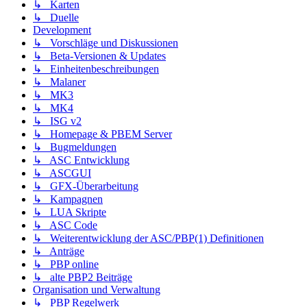
↳ Karten
↳ Duelle
Development
↳ Vorschläge und Diskussionen
↳ Beta-Versionen & Updates
↳ Einheitenbeschreibungen
↳ Malaner
↳ MK3
↳ MK4
↳ ISG v2
↳ Homepage & PBEM Server
↳ Bugmeldungen
↳ ASC Entwicklung
↳ ASCGUI
↳ GFX-Überarbeitung
↳ Kampagnen
↳ LUA Skripte
↳ ASC Code
↳ Weiterentwicklung der ASC/PBP(1) Definitionen
↳ Anträge
↳ PBP online
↳ alte PBP2 Beiträge
Organisation und Verwaltung
↳ PBP Regelwerk