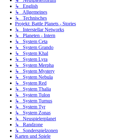
↳ Neuspielerforum
↳ English
↳ Allgemeines
↳ Technisches
Projekt: Battle Planets - Stories
↳ Interstellar Networks
↳ Planeten - Intern
↳ System Ceta
↳ System Grando
↳ System Khal
↳ System Lyra
↳ System Merpha
↳ System Mystery
↳ System Nebula
↳ System Red
↳ System Thalia
↳ System Tulon
↳ System Turnus
↳ System Tyr
↳ System Zonas
↳ Neuspielerplanet
↳ Randzone
↳ Sonderspielzonen
Karten und Spiele