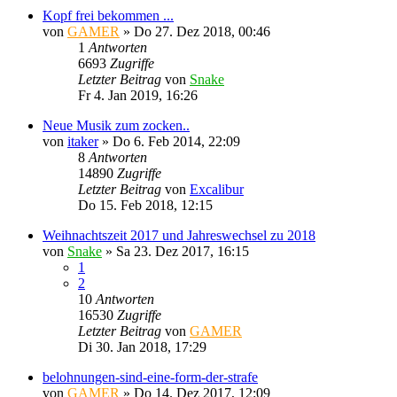
Kopf frei bekommen ...
von
GAMER
»
Do 27. Dez 2018, 00:46
1
Antworten
6693
Zugriffe
Letzter Beitrag
von
Snake
Fr 4. Jan 2019, 16:26
Neue Musik zum zocken..
von
itaker
»
Do 6. Feb 2014, 22:09
8
Antworten
14890
Zugriffe
Letzter Beitrag
von
Excalibur
Do 15. Feb 2018, 12:15
Weihnachtszeit 2017 und Jahreswechsel zu 2018
von
Snake
»
Sa 23. Dez 2017, 16:15
1
2
10
Antworten
16530
Zugriffe
Letzter Beitrag
von
GAMER
Di 30. Jan 2018, 17:29
belohnungen-sind-eine-form-der-strafe
von
GAMER
»
Do 14. Dez 2017, 12:09