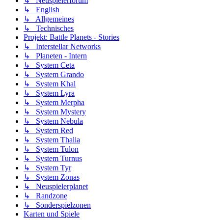
↳ Neuspielerforum
↳ English
↳ Allgemeines
↳ Technisches
Projekt: Battle Planets - Stories
↳ Interstellar Networks
↳ Planeten - Intern
↳ System Ceta
↳ System Grando
↳ System Khal
↳ System Lyra
↳ System Merpha
↳ System Mystery
↳ System Nebula
↳ System Red
↳ System Thalia
↳ System Tulon
↳ System Turnus
↳ System Tyr
↳ System Zonas
↳ Neuspielerplanet
↳ Randzone
↳ Sonderspielzonen
Karten und Spiele