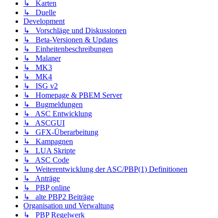
↳ Karten
↳ Duelle
Development
↳ Vorschläge und Diskussionen
↳ Beta-Versionen & Updates
↳ Einheitenbeschreibungen
↳ Malaner
↳ MK3
↳ MK4
↳ ISG v2
↳ Homepage & PBEM Server
↳ Bugmeldungen
↳ ASC Entwicklung
↳ ASCGUI
↳ GFX-Überarbeitung
↳ Kampagnen
↳ LUA Skripte
↳ ASC Code
↳ Weiterentwicklung der ASC/PBP(1) Definitionen
↳ Anträge
↳ PBP online
↳ alte PBP2 Beiträge
Organisation und Verwaltung
↳ PBP Regelwerk