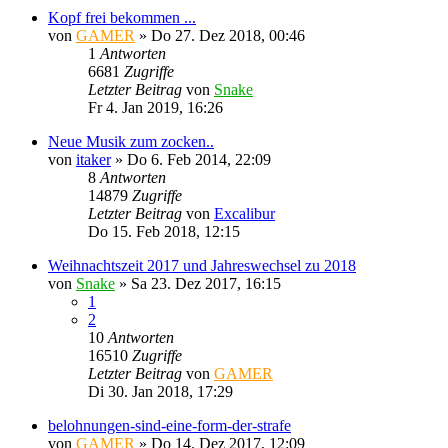
Kopf frei bekommen ...
von
GAMER
»
Do 27. Dez 2018, 00:46
1
Antworten
6681
Zugriffe
Letzter Beitrag
von
Snake
Fr 4. Jan 2019, 16:26
Neue Musik zum zocken..
von
itaker
»
Do 6. Feb 2014, 22:09
8
Antworten
14879
Zugriffe
Letzter Beitrag
von
Excalibur
Do 15. Feb 2018, 12:15
Weihnachtszeit 2017 und Jahreswechsel zu 2018
von
Snake
»
Sa 23. Dez 2017, 16:15
1
2
10
Antworten
16510
Zugriffe
Letzter Beitrag
von
GAMER
Di 30. Jan 2018, 17:29
belohnungen-sind-eine-form-der-strafe
von
GAMER
»
Do 14. Dez 2017, 12:09