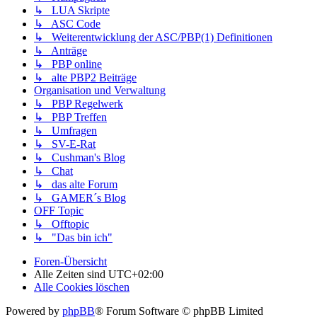
↳ LUA Skripte
↳ ASC Code
↳ Weiterentwicklung der ASC/PBP(1) Definitionen
↳ Anträge
↳ PBP online
↳ alte PBP2 Beiträge
Organisation und Verwaltung
↳ PBP Regelwerk
↳ PBP Treffen
↳ Umfragen
↳ SV-E-Rat
↳ Cushman's Blog
↳ Chat
↳ das alte Forum
↳ GAMER´s Blog
OFF Topic
↳ Offtopic
↳ "Das bin ich"
Foren-Übersicht
Alle Zeiten sind
UTC+02:00
Alle Cookies löschen
Powered by
phpBB
® Forum Software © phpBB Limited