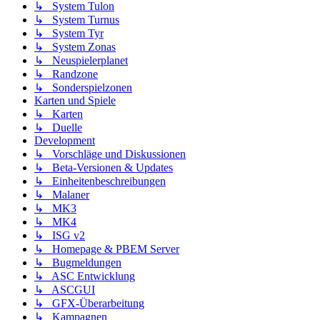
↳ System Tulon
↳ System Turnus
↳ System Tyr
↳ System Zonas
↳ Neuspielerplanet
↳ Randzone
↳ Sonderspielzonen
Karten und Spiele
↳ Karten
↳ Duelle
Development
↳ Vorschläge und Diskussionen
↳ Beta-Versionen & Updates
↳ Einheitenbeschreibungen
↳ Malaner
↳ MK3
↳ MK4
↳ ISG v2
↳ Homepage & PBEM Server
↳ Bugmeldungen
↳ ASC Entwicklung
↳ ASCGUI
↳ GFX-Überarbeitung
↳ Kampagnen