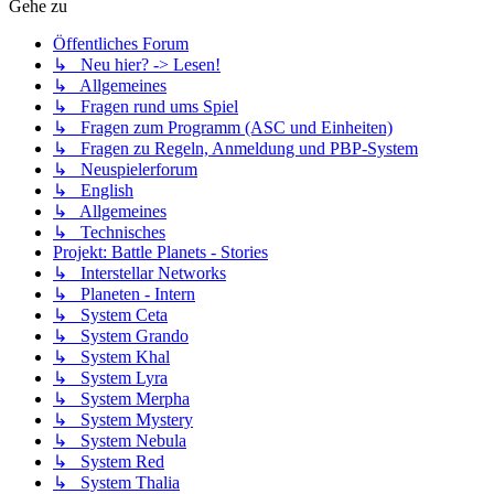
Gehe zu
Öffentliches Forum
↳ Neu hier? -> Lesen!
↳ Allgemeines
↳ Fragen rund ums Spiel
↳ Fragen zum Programm (ASC und Einheiten)
↳ Fragen zu Regeln, Anmeldung und PBP-System
↳ Neuspielerforum
↳ English
↳ Allgemeines
↳ Technisches
Projekt: Battle Planets - Stories
↳ Interstellar Networks
↳ Planeten - Intern
↳ System Ceta
↳ System Grando
↳ System Khal
↳ System Lyra
↳ System Merpha
↳ System Mystery
↳ System Nebula
↳ System Red
↳ System Thalia