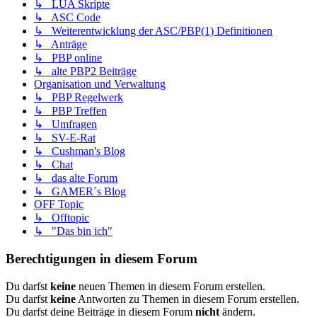
↳ LUA Skripte
↳ ASC Code
↳ Weiterentwicklung der ASC/PBP(1) Definitionen
↳ Anträge
↳ PBP online
↳ alte PBP2 Beiträge
Organisation und Verwaltung
↳ PBP Regelwerk
↳ PBP Treffen
↳ Umfragen
↳ SV-E-Rat
↳ Cushman's Blog
↳ Chat
↳ das alte Forum
↳ GAMER´s Blog
OFF Topic
↳ Offtopic
↳ "Das bin ich"
Berechtigungen in diesem Forum
Du darfst
keine
neuen Themen in diesem Forum erstellen.
Du darfst
keine
Antworten zu Themen in diesem Forum erstellen.
Du darfst deine Beiträge in diesem Forum
nicht
ändern.