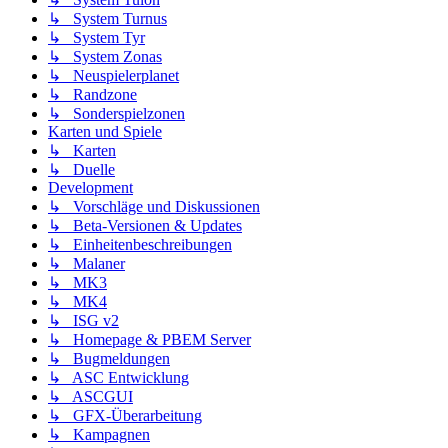
↳ System Turnus
↳ System Tyr
↳ System Zonas
↳ Neuspielerplanet
↳ Randzone
↳ Sonderspielzonen
Karten und Spiele
↳ Karten
↳ Duelle
Development
↳ Vorschläge und Diskussionen
↳ Beta-Versionen & Updates
↳ Einheitenbeschreibungen
↳ Malaner
↳ MK3
↳ MK4
↳ ISG v2
↳ Homepage & PBEM Server
↳ Bugmeldungen
↳ ASC Entwicklung
↳ ASCGUI
↳ GFX-Überarbeitung
↳ Kampagnen