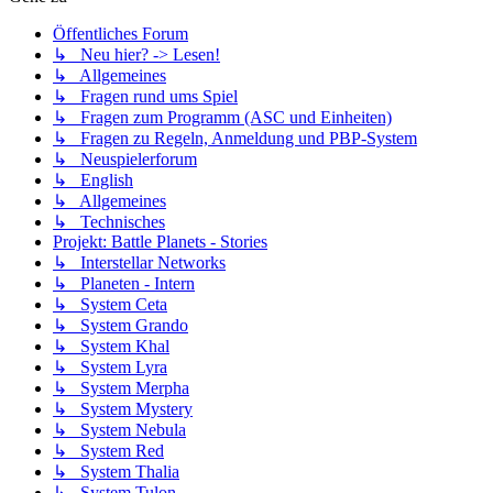
Öffentliches Forum
↳ Neu hier? -> Lesen!
↳ Allgemeines
↳ Fragen rund ums Spiel
↳ Fragen zum Programm (ASC und Einheiten)
↳ Fragen zu Regeln, Anmeldung und PBP-System
↳ Neuspielerforum
↳ English
↳ Allgemeines
↳ Technisches
Projekt: Battle Planets - Stories
↳ Interstellar Networks
↳ Planeten - Intern
↳ System Ceta
↳ System Grando
↳ System Khal
↳ System Lyra
↳ System Merpha
↳ System Mystery
↳ System Nebula
↳ System Red
↳ System Thalia
↳ System Tulon