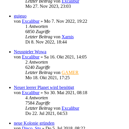
Letzter Beitrag
von
Excalibur
Mo 27. Nov 2023, 23:03
guiguo
von
Excalibur
»
Mo 7. Nov 2022, 19:22
1
Antworten
6850
Zugriffe
Letzter Beitrag
von
Xarnis
Di 8. Nov 2022, 18:44
Neuspieler Wowa
von
Excalibur
»
Sa 16. Okt 2021, 14:05
2
Antworten
6240
Zugriffe
Letzter Beitrag
von
GAMER
Mo 18. Okt 2021, 17:25
Neuer leerer Planet wird benötigt
von
Excalibur
»
So 30. Mai 2021, 08:18
4
Antworten
7584
Zugriffe
Letzter Beitrag
von
Excalibur
Do 22. Jul 2021, 04:53
neue Kolonie gründen
von
Disco_Stu
»
Do 5. Jul 2018, 08:22