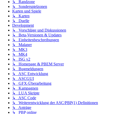
↳ Randzone
↳ Sonderspielzonen
Karten und Spiele
↳ Karten
↳ Duelle
Development
↳ Vorschläge und Diskussionen
↳ Beta-Versionen & Updates
↳ Einheitenbeschreibungen
↳ Malaner
↳ MK3
↳ MK4
↳ ISG v2
↳ Homepage & PBEM Server
↳ Bugmeldungen
↳ ASC Entwicklung
↳ ASCGUI
↳ GFX-Überarbeitung
↳ Kampagnen
↳ LUA Skripte
↳ ASC Code
↳ Weiterentwicklung der ASC/PBP(1) Definitionen
↳ Anträge
↳ PBP online