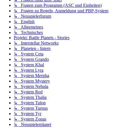
↳ Fragen zum Programm (ASC und Einheiten)
↳ Fragen zu Regeln, Anmeldung und PBP-System
↳ Neuspielerforum
↳ English
↳ Allgemeines
↳ Technisches
Projekt: Battle Planets - Stories
↳ Interstellar Networks
↳ Planeten - Intern
↳ System Ceta
↳ System Grando
↳ System Khal
↳ System Lyra
↳ System Merpha
↳ System Mystery
↳ System Nebula
↳ System Red
↳ System Thalia
↳ System Tulon
↳ System Turnus
↳ System Tyr
↳ System Zonas
↳ Neuspielerplanet