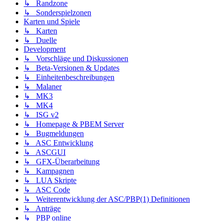
↳ Randzone
↳ Sonderspielzonen
Karten und Spiele
↳ Karten
↳ Duelle
Development
↳ Vorschläge und Diskussionen
↳ Beta-Versionen & Updates
↳ Einheitenbeschreibungen
↳ Malaner
↳ MK3
↳ MK4
↳ ISG v2
↳ Homepage & PBEM Server
↳ Bugmeldungen
↳ ASC Entwicklung
↳ ASCGUI
↳ GFX-Überarbeitung
↳ Kampagnen
↳ LUA Skripte
↳ ASC Code
↳ Weiterentwicklung der ASC/PBP(1) Definitionen
↳ Anträge
↳ PBP online