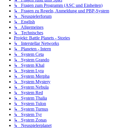
↳ Fragen zum Programm (ASC und Einheiten)
↳ Fragen zu Regeln, Anmeldung und PBP-System
↳ Neuspielerforum
↳ English
↳ Allgemeines
↳ Technisches
Projekt: Battle Planets - Stories
↳ Interstellar Networks
↳ Planeten - Intern
↳ System Ceta
↳ System Grando
↳ System Khal
↳ System Lyra
↳ System Merpha
↳ System Mystery
↳ System Nebula
↳ System Red
↳ System Thalia
↳ System Tulon
↳ System Turnus
↳ System Tyr
↳ System Zonas
↳ Neuspielerplanet