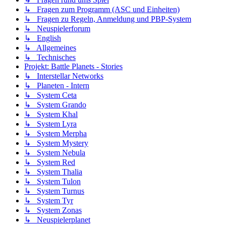
↳ Fragen zum Programm (ASC und Einheiten)
↳ Fragen zu Regeln, Anmeldung und PBP-System
↳ Neuspielerforum
↳ English
↳ Allgemeines
↳ Technisches
Projekt: Battle Planets - Stories
↳ Interstellar Networks
↳ Planeten - Intern
↳ System Ceta
↳ System Grando
↳ System Khal
↳ System Lyra
↳ System Merpha
↳ System Mystery
↳ System Nebula
↳ System Red
↳ System Thalia
↳ System Tulon
↳ System Turnus
↳ System Tyr
↳ System Zonas
↳ Neuspielerplanet