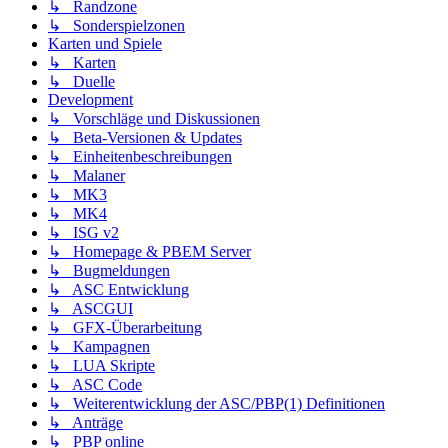
↳ Randzone
↳ Sonderspielzonen
Karten und Spiele
↳ Karten
↳ Duelle
Development
↳ Vorschläge und Diskussionen
↳ Beta-Versionen & Updates
↳ Einheitenbeschreibungen
↳ Malaner
↳ MK3
↳ MK4
↳ ISG v2
↳ Homepage & PBEM Server
↳ Bugmeldungen
↳ ASC Entwicklung
↳ ASCGUI
↳ GFX-Überarbeitung
↳ Kampagnen
↳ LUA Skripte
↳ ASC Code
↳ Weiterentwicklung der ASC/PBP(1) Definitionen
↳ Anträge
↳ PBP online