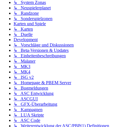
↳ System Zonas
↳ Neuspielerplanet
↳ Randzone
↳ Sonderspielzonen
Karten und Spiele
↳ Karten
↳ Duelle
Development
↳ Vorschläge und Diskussionen
↳ Beta-Versionen & Updates
↳ Einheitenbeschreibungen
↳ Malaner
↳ MK3
↳ MK4
↳ ISG v2
↳ Homepage & PBEM Server
↳ Bugmeldungen
↳ ASC Entwicklung
↳ ASCGUI
↳ GFX-Überarbeitung
↳ Kampagnen
↳ LUA Skripte
↳ ASC Code
↳ Weiterentwicklung der ASC/PBP(1) Definitionen