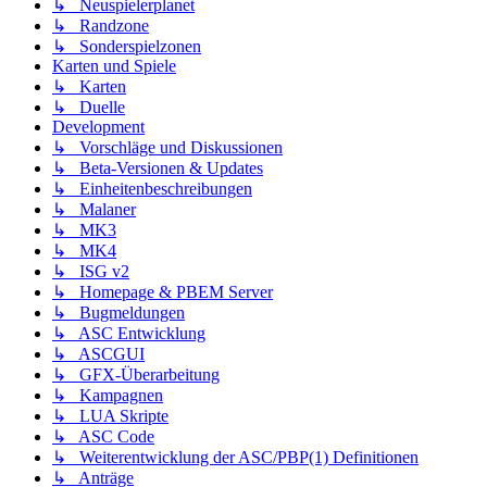
↳ Neuspielerplanet
↳ Randzone
↳ Sonderspielzonen
Karten und Spiele
↳ Karten
↳ Duelle
Development
↳ Vorschläge und Diskussionen
↳ Beta-Versionen & Updates
↳ Einheitenbeschreibungen
↳ Malaner
↳ MK3
↳ MK4
↳ ISG v2
↳ Homepage & PBEM Server
↳ Bugmeldungen
↳ ASC Entwicklung
↳ ASCGUI
↳ GFX-Überarbeitung
↳ Kampagnen
↳ LUA Skripte
↳ ASC Code
↳ Weiterentwicklung der ASC/PBP(1) Definitionen
↳ Anträge