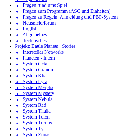
↳ Fragen rund ums Spiel
↳ Fragen zum Programm (ASC und Einheiten)
↳ Fragen zu Regeln, Anmeldung und PBP-System
↳ Neuspielerforum
↳ English
↳ Allgemeines
↳ Technisches
Projekt: Battle Planets - Stories
↳ Interstellar Networks
↳ Planeten - Intern
↳ System Ceta
↳ System Grando
↳ System Khal
↳ System Lyra
↳ System Merpha
↳ System Mystery
↳ System Nebula
↳ System Red
↳ System Thalia
↳ System Tulon
↳ System Turnus
↳ System Tyr
↳ System Zonas