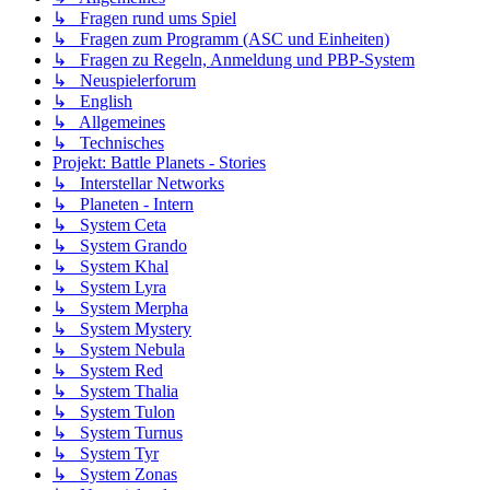
↳ Fragen rund ums Spiel
↳ Fragen zum Programm (ASC und Einheiten)
↳ Fragen zu Regeln, Anmeldung und PBP-System
↳ Neuspielerforum
↳ English
↳ Allgemeines
↳ Technisches
Projekt: Battle Planets - Stories
↳ Interstellar Networks
↳ Planeten - Intern
↳ System Ceta
↳ System Grando
↳ System Khal
↳ System Lyra
↳ System Merpha
↳ System Mystery
↳ System Nebula
↳ System Red
↳ System Thalia
↳ System Tulon
↳ System Turnus
↳ System Tyr
↳ System Zonas