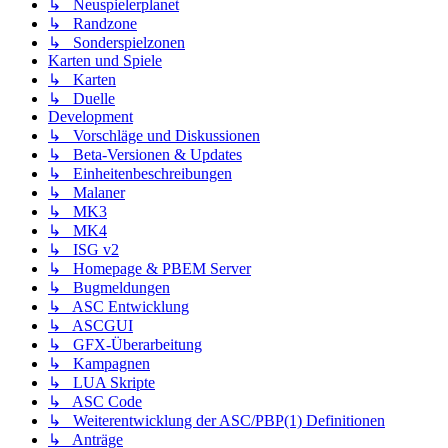
↳ Neuspielerplanet
↳ Randzone
↳ Sonderspielzonen
Karten und Spiele
↳ Karten
↳ Duelle
Development
↳ Vorschläge und Diskussionen
↳ Beta-Versionen & Updates
↳ Einheitenbeschreibungen
↳ Malaner
↳ MK3
↳ MK4
↳ ISG v2
↳ Homepage & PBEM Server
↳ Bugmeldungen
↳ ASC Entwicklung
↳ ASCGUI
↳ GFX-Überarbeitung
↳ Kampagnen
↳ LUA Skripte
↳ ASC Code
↳ Weiterentwicklung der ASC/PBP(1) Definitionen
↳ Anträge